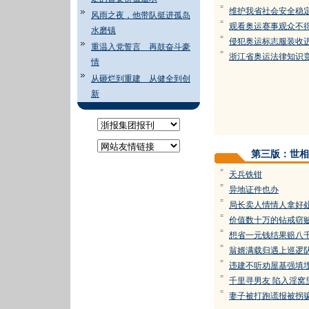
=
维护我省社会安全稳
风雨之夜，他带队挺进孤岛
=
观看奥运赛事观众不
水磨镇
=
侵犯奥运标志服装收
重温入党誓言 再鼓奋斗豪
=
浙江省奥运法律知识
情
从砸烂到重建 从健全到创
新
第三版：世相
=
天兵铁钳
=
异地证件也办
=
局长卖人情情人拿好
=
价值数十万的钻戒窃
=
想省一元钱结果赔八
=
翁婿满载归遇上巡逻
=
违建不听劝屋基强填
=
千里寻男友 陷入淫窝
=
妻子被打跑谎报被拐