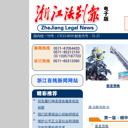
国内统一刊号：CN33-0019 邮发代号：31-25
垂直营救
切实履行神圣使命服务创业
·
维护我省社会安全稳定确保北京奥运顺利举办
创新
我们距离很远心却贴得很近
第一版：精华
维护公平正义是社会和谐稳
=
垂直营救
定的首要价值追求