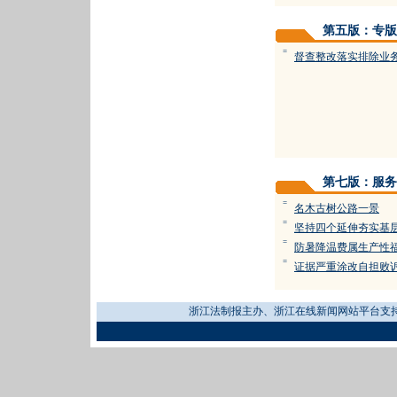
第五版：专版
=
督查整改落实排除业
第七版：服务
=
名木古树公路一景
=
坚持四个延伸夯实基
=
防暑降温费属生产性
=
证据严重涂改自担败
浙江法制报主办、浙江在线新闻网站平台支持