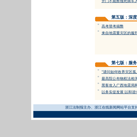
开门不观察撞死骑车
第五版：深度
=
高考替考揭弊
=
来自地震重灾区的服
第七版：服务
=
“请问如何收养灾区孤
=
最高院公布物权法相
=
黑客攻入广西地震局
=
以务实促发展 以和谐
浙江法制报主办、浙江在线新闻网站平台支持