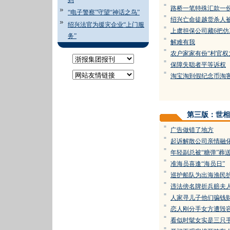
到
=
路桥一笔特殊汇款一
“电子警察”守望“神话之鸟”
=
绍兴亡命徒越货杀人
绍兴法官为援灾企业“上门服
=
上虞担保公司藏6把仿
务”
=
解难有我
=
农户家家有份“村官权
=
保障失聪者平等诉权
=
淘宝淘到假纪念币淘
第三版：世相
=
广告做错了地方
=
起诉解散公司亲情融
=
年轻副总被“糖弹”葬
=
准海员喜逢“海员日”
=
巡护船队为出海渔民
=
违法傍名牌折兵赔夫
=
人家寻儿子他们骗钱
=
恋人刚分手女方遭毁
=
看似时髦女实是三只
=