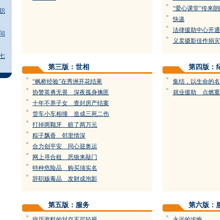
=
“爱心课堂”传来
职
=
快递
=
法律援助中心开通
问
=
义卖摄影佳作捐灾
七
第三版：世相
第四版：
=
=
“枫桥经验”在秀洲开花结果
集结，以生命的名
=
=
协警英勇无畏 深夜孤身擒匪
就业援助 点燃重
=
十年不养子女 查封房产结案
=
货车小车相撞 造成三死二伤
=
打掉两颗牙 赔了两万元
=
粽子飘香 邻里情深
=
合力创平安 同心迎奥运
=
网上寻合租 恶狼来敲门
=
特种危险品 购买须实名
=
辞职贩毒品 发财成泡影
第五版：服务
第六版：
=
=
病历资料的封存不可轻视
永远的追悔