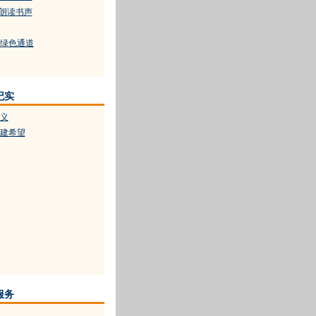
朗朗读书声
绿色通道
纪实
义
建希望
服务