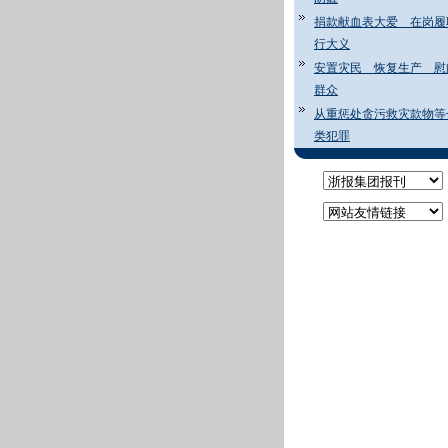
捐款献血表大爱 在岗履
行大义
安置灾民 恢复生产 慰
群众
从重惩处贪污救灾款物等
类犯罪