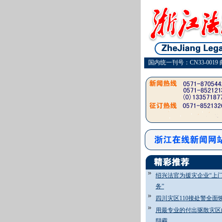
国内统一刊号：CN33-0019 
绍兴法官为援灾企业“上
务”
四川灾区110接处警全面
用最专业的付出驱散灾区
阴霾