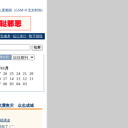
5日,星期四（GSM+8 北京时间）
广告服务
|
征订发行
|
数字报纸
的名义
·
执行特殊使命的人
·
四川灾区110接处警全面恢复
抗震救灾 众志成城
稳课桌
死你了！”