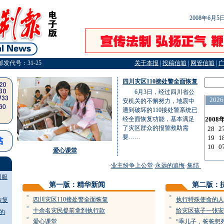
2008年6月
邮发代号：31-25
关于本报
|
投稿信箱
|
网管信箱
|
四川灾区110接处警全面恢复
6月3日，经过四川省公
安机关的不懈努力，地震中
遭到破坏的110接处警系统已
经全面恢复功能，基本满足
了灾区群众的报警救助需
要……
爱心课堂
·
业主纷争上公堂
·
永远的追悔
·
集结，以生命
门服
第一版：精华新闻
第二版：
=
=
四川灾区110接处警全面恢复
执行特殊使命的人
恢复
=
=
十余名灾民提前拿到执行款
给灾区孩子一张安
的
=
=
爱心课堂
“乖儿子，爸爸想