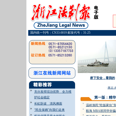
国内统一刊号：CN33-0019 邮发代号：31-25
桥下安全，看我的
·
奥运火
充分发挥综治优势 全力维
护社会稳定
第一版：精华
长虹卧波 清风拂面
=
温岭渔民“吃饭家伙”
“民生保姆”向我们走来
=
瓯海 MBA班同学诈骗4
=