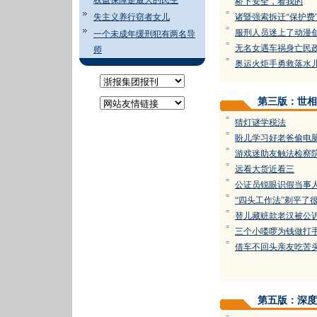
权益保障是最大的民生
桥下安全，看我的
=
失主义养行窃者女儿
诸暨强索拆迁“保护费
=
服刑人员迷上了动漫
一个未成年缓刑犯有两名导
=
无名女遇车祸身亡民
师
=
奥运火炬手勇救落水
第三版：世相
=
猜灯谜学税法
=
盼儿学习好老爸偷电
=
游戏迷助友触法检察
=
远看大货近看三
=
公证员锐眼识假当事
=
“四头工作法”剃平了很
=
替儿藏赃款老汉被公
=
三个小喽啰为钱做打
=
借车不回头亲友吃苦
第五版：深度