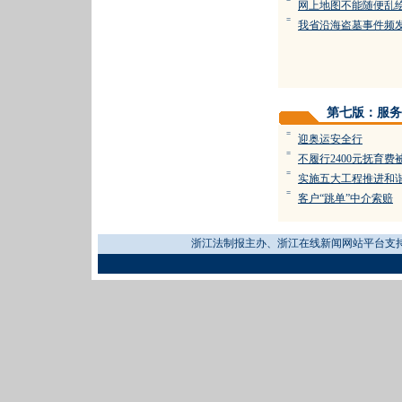
=
网上地图不能随便乱
=
我省沿海盗墓事件频
第七版：服务
=
迎奥运安全行
=
不履行2400元抚育费被
=
实施五大工程推进和
=
客户“跳单”中介索赔
浙江法制报主办、浙江在线新闻网站平台支持