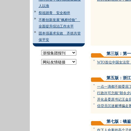
人以渔
祭祖踏青 安全相伴
不断创新发展“枫桥经验”
全面提升综治工作水平
固本强基求实效 齐抓共管
保平安
第三版：第一
=
WTO首位中国女法官
第五版：浙江
=
一点一滴都不能委屈
=
行政许可怎能“朝令夕
=
开化县委原书记王金良
=
信贷员沉迷赌博骗走客
第七版：镜鉴
=
作下人命案的高个子