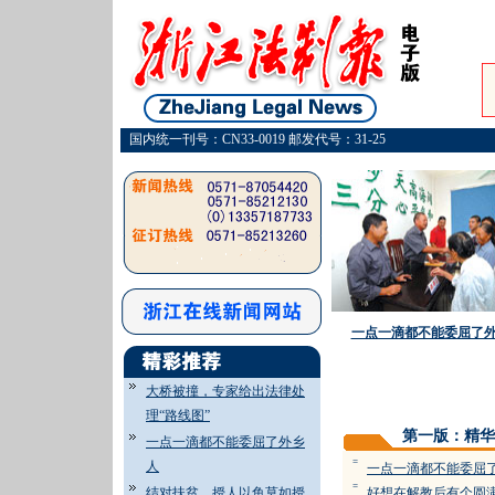
国内统一刊号：CN33-0019 邮发代号：31-25
一点一滴都不能委屈了
大桥被撞，专家给出法律处
理“路线图”
第一版：精华
一点一滴都不能委屈了外乡
=
人
一点一滴都不能委屈
=
结对扶贫，授人以鱼莫如授
好想在解教后有个圆