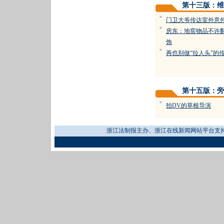
第十三版：维
=
门卫大爷传达室外意
=
房东：地窖物品不许
饰
=
再也别做“拉人头”的
第十五版：旁
=
拍DV的草根导演
浙江法制报主办、浙江在线新闻网站平台支持