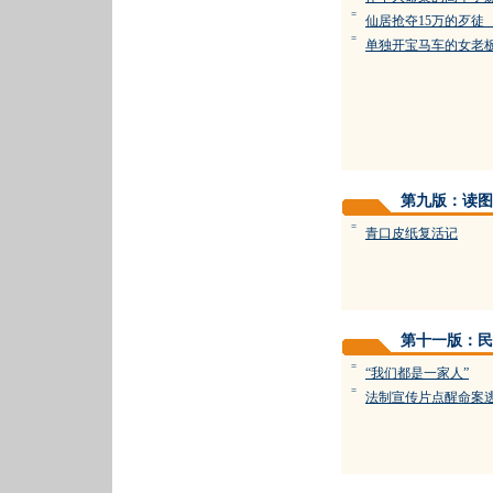
=
仙居抢夺15万的歹徒
=
单独开宝马车的女老
第九版：读图
=
青口皮纸复活记
第十一版：民
=
“我们都是一家人”
=
法制宣传片点醒命案