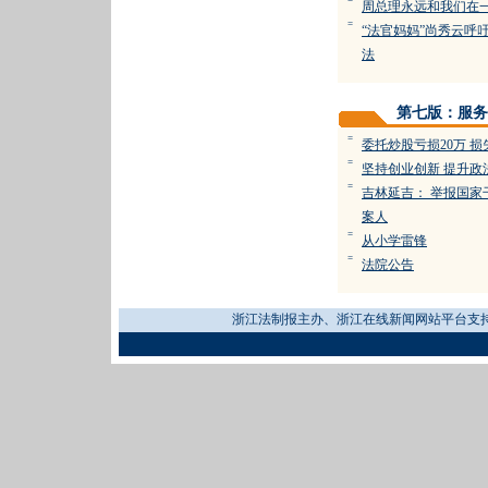
=
周总理永远和我们在
=
“法官妈妈”尚秀云呼
法
第七版：服务
=
委托炒股亏损20万 损
=
坚持创业创新 提升政
=
吉林延吉： 举报国家
案人
=
从小学雷锋
=
法院公告
浙江法制报主办、浙江在线新闻网站平台支持