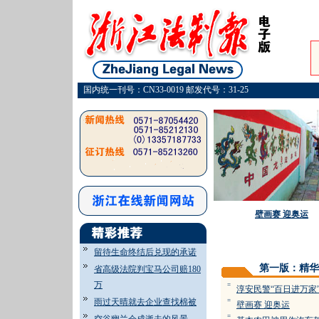
国内统一刊号：CN33-0019 邮发代号：31-25
壁画赛 迎奥运
留待生命终结后兑现的承诺
第一版：精华
省高级法院判宝马公司赔180
万
=
淳安民警“百日进万家
雨过天晴就去企业查找棉被
=
壁画赛 迎奥运
=