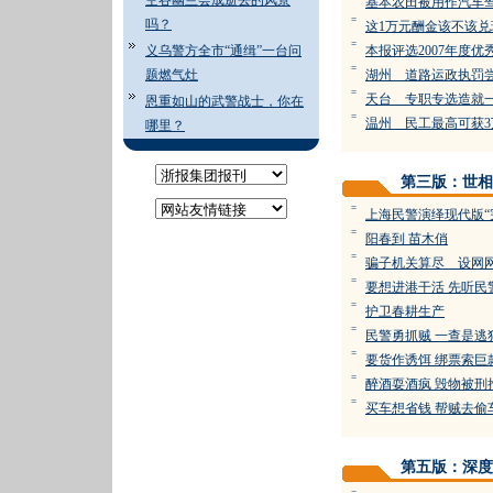
空谷幽兰会成逝去的风景
基本农田被用作汽车
=
吗？
这1万元酬金该不该兑
=
义乌警方全市“通缉”一台问
本报评选2007年度优
=
题燃气灶
湖州 道路运政执
=
天台 专职专选造就一
恩重如山的武警战士，你在
=
温州 民工最高可
哪里？
第三版：世相
=
上海民警演绎现代版“
=
阳春到 苗木俏
=
骗子机关算尽 设网
=
要想进港干活 先听民
=
护卫春耕生产
=
民警勇抓贼 一查
=
要货作诱饵 绑票
=
醉酒耍酒疯 毁物
=
买车想省钱 帮贼
第五版：深度