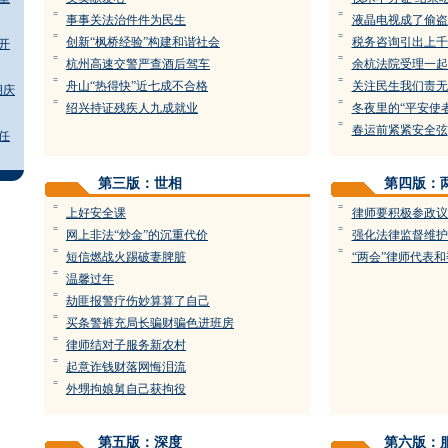
=
=
事事关法治件件为民生
液晶电视成了偷盗
=
=
创新“枫桥经验”构建和谐社会
税务咨询引出上千
开
=
=
杭州高速交警严查酒后驾车
余杭法院受理一起
=
=
舟山“热得快”近七成不合格
关注民生我们责无
胡庆
=
=
绍兴持证残疾人九成就业
冬夜里的“平安使者
=
春运前紧紧安全弦
任
第三版：世相
第四版：
=
=
上好安全课
律师要积极参政议
=
=
网上非法“炒金”的沉重代价
强化法律监督维护
=
=
短信燃战火踢破妻脾脏
“两会”律师代表和
=
温馨过年
=
劫匪报警疗伤妙算算了自己
=
买条警裤充局长骗财骗色进班房
=
律师结对子服务新农村
=
起意诈钱财落网悔泪流
=
外甥拘娘舅自己获拘役
第五版：深度
第六版：