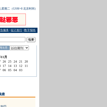
2日,星期二（GSM+8 北京时间）
广告服务
|
征订发行
|
数字报纸
钱塘
吃刑罚