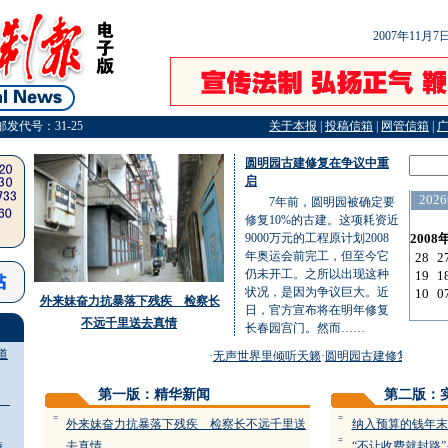
2007年11月
邮发代号：31-25
关于本报
|
投稿信箱
|
网管信箱
|
圆明园古建修复在争议中重
启
7年前，圆明园被确定要
修复10%的古建。这项耗资近
9000万元的工程原计划2008
年奥运会前完工，但至今它
仍未开工。之所以出现这种
状况，是因为争议巨大。近
外来妹奋力抗暴落下残疾 检察长
日，官方宣布将在明年修复
不远千里送去真情
长春园宫门。然而……
道
·
无声世界里倾听天籁
·
圆明园古建修复在争议中
第一版：精华新闻
第二版：
疾
=
=
外来妹奋力抗暴落下残疾 检察长不远千里送
纳入预算的钱年末
=
特
去真情
“不让收费就封路