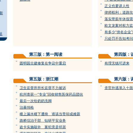
=
正义也要讲人性
=
律师权利：道路坎
新
=
落实带薪年休假需
=
欧文龙案对权力监
=
有多少“傍名企业
航
=
只处罚不告知考问
第三版：第一阅读
第四版：
=
=
圆明园古建修复在争议中重启
有理无钱可进来
第五版：浙江潮
第六版：
=
=
卫生监督所所长监督不力被诉
贪官外逃渐入十面
=
杭州查获一“专业”回收销售医保药品团伙
=
最后一次给奶奶洗脚
=
治暴缉枪
=
楼上漏水楼下遭殃 谁该当责却成难题
=
路桥综治干部 钻研平安业务
=
盗卡实施敲诈 案犯竟是邻居
=