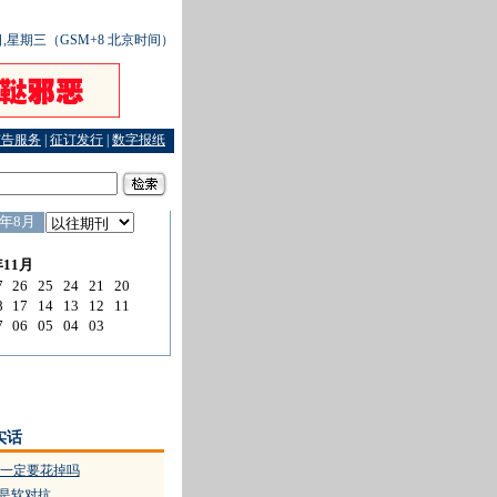
7日,星期三（GSM+8 北京时间）
广告服务
|
征订发行
|
数字报纸
重启
实话
一定要花掉吗
”是软对抗