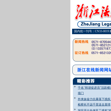
国内统一刊号：CN33-0019 
千名“和谐促进员”活跃楼
墙门
外来妹奋力抗暴落下残
检察长不远千里送去真情
瑞安开出外来民工维权“