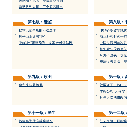
缓刑期间脱管 非法出境将罚
=
监狱队列会操 三个监区胜出
第七版：镜鉴
第八版：
=
=
捉拿天堂伞店的不速之客
“两高”修改增加
=
=
狮子山上擒恶“狮”
海上扑救起火千吨
=
=
“蜘蛛侠”攀壁偷盗 丧家犬难逃法网
中国法院网首次公
=
如何管住股市万亿
=
珠海：查获一伪造
=
重庆：夫妻联手非
第九版：读图
第十版：
=
=
金戈铁马展雄风
社区矫正：他山之
=
水务公司3人落水
=
刑事诉讼法修改的
第十一版：民生
第十二版
=
=
他坐牢为什么越坐越长
划人车辆 可能坐
=
=