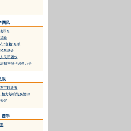
中国风
刑法罪名
货轮
布“老赖”名单
私募基金
人民币团伙
法制售报刊80多万份
法眼
石可以攻玉
 检方敲响防腐警钟
关键
：援手
牢