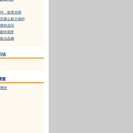
坷，前景光明
完善公权力保护
督的启示
”亟待清理
执法品格
识法
调查
埋伏