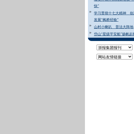
快”
学习贯彻十七大精神 创
发展“枫桥经验”
山村小喇叭 普法大阵地
岱山“星级平安船”扬帆起