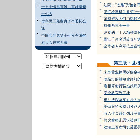
=
法院：“太雕”为驰名
十七大情系百姓 百姓情牵
=
浙江检察机关首评“十
十七大
=
消费维权为何由热转
讨薪民工免费办了个委托公
=
杭州西博会一景
证
=
以党的十七大精神统
中国共产党第十七次全国代
=
衢江千余名适龄青年
表大会在京开幕
=
金华省专利示范企业增
第三版：世相
=
未办营业执照拆解废
=
装路灯的触电管路灯
=
看相算命行骗姑娘痛
=
安全教育到工地
=
椒江法院落实司法为
=
学做剪径客持刀抢路
=
收入作欠账处罚没商
=
救火遭棒击恶汉被判
=
违法上百次司机受重