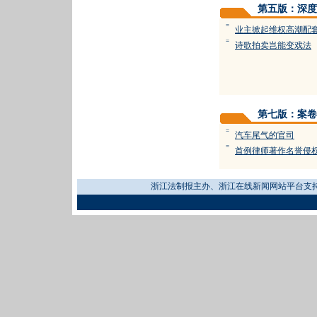
第五版：深度
=
业主掀起维权高潮配
=
诗歌拍卖岂能变戏法
第七版：案卷
=
汽车尾气的官司
=
首例律师著作名誉侵
浙江法制报主办、浙江在线新闻网站平台支持