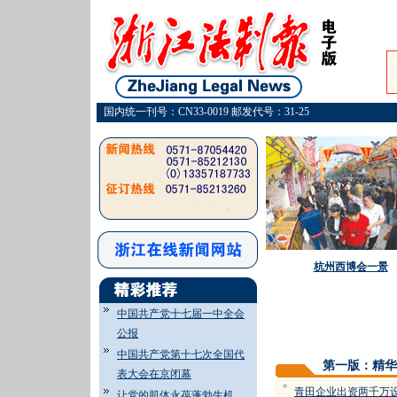
国内统一刊号：CN33-0019 邮发代号：31-25
杭州西博会一景
中国共产党十七届一中全会
公报
中国共产党第十七次全国代
第一版：精华
表大会在京闭幕
=
青田企业出资两千万
让党的肌体永葆蓬勃生机