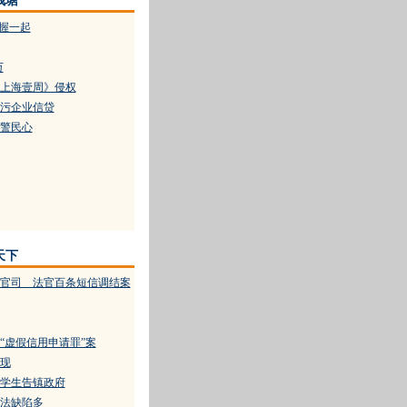
钱塘
紧握一起
万
上海壹周》侵权
污企业信贷
警民心
天下
官司 法官百条短信调结案
“虚假信用申请罪”案
现
学生告镇政府
法缺陷多