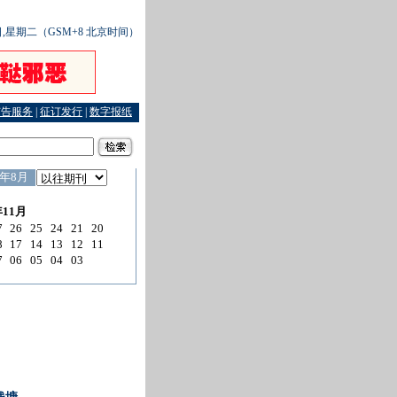
3日,星期二（GSM+8 北京时间）
广告服务
|
征订发行
|
数字报纸
司 法官百条短信调结案件
·
中国共产党十七届一中全会公报