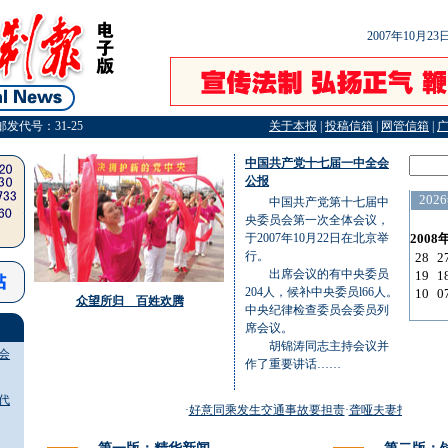
2007年10月2
邮发代号：31-25
关于本报
|
投稿信箱
|
网管信箱
|
中国共产党十七届一中全会
公报
中国共产党第十七届中
央委员会第一次全体会议，
于2007年10月22日在北京举
行。
出席会议的有中央委员
204人，候补中央委员l66人。
众望所归 百姓欢腾
中央纪律检查委员会委员列
席会议。
胡锦涛同志主持会议并
会
作了重要讲话……
代
·
好意同乘发生交通事故要担责
·
聋哑夫妻打起离婚官