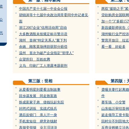
第一版：精华新闻
第二版：
牵
=
=
中国共产党十七届一中全会公报
两双“援助之手”
=
=
胡锦涛等十七届中央政治局常委同中外记者见
贷款购房全国联网
公
=
面
加一个“3”多赔15
=
=
浙江2007企业“信用活动周”启动
新昌摄影师状告《
代
=
=
大多数酒瓶未按规定标示警示语
湖州银行业严控涉
=
=
湖州 首例“特定关系人”案下判
警营开放日 拉近
=
=
余姚 顾客菜场摔跤获部分赔偿
看一看 好处多
=
温州 首次为破产企业指定“管理人”
=
众望所归 百姓欢腾
=
义乌 印刷厂工人泄露考题获刑
第三版：世相
第四版：
=
=
从爱看明星到爱看法制故事
聋哑夫妻打起离婚
=
回乡谋发展 同走致富路
件
=
=
扮成富家子弟 借钱玩起失踪
赛车场 小交警
=
=
封闭式训练 实战式练兵
山东临沂审结首例
=
=
酒后反锁门 亲人汗一身
盗走领导工资卡取
=
=
手机发短信 肆意诈钱财
回村分不到田地大
=
=
真烟变假烟 业主泪涟涟
反商业贿赂立法执