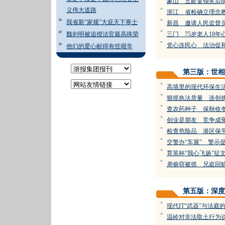
象山 五龄童领奖后纳
义伟大道路
=
浙江 省检确立理念
=
我省新“家规”大庇天下寒士
新昌 邀请人民监督
=
魏剑明被追授法官最高殊荣
三门 75岁老人18年
=
党心连民心 法治促
他们的爱心献得有些艰辛
第三版：世相
=
高墙里的现代环保生
=
狠抓执法质量 连创
=
查农药种子 保秋收
=
创业是朋友 竞争成
=
检查危险品 港区保
=
交警办“车展” 警示
=
育英杯“我心飞扬”征
=
弟偷窃被抓 兄盗回
第五版：深度
=
现代IT“武器”与法庭
=
温岭对非法取土行为