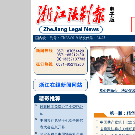
国内统一刊号：CN33-0019 邮发代号：31-25
党心连民心 法治促
讨薪民工免费办了个委托公
证
第一版：精华
中国共产党第十七次全国代
=
中国共产党第十七次
表大会在京开幕
=
省委政法委机关组织
坚定不移走中国特色社会主
=