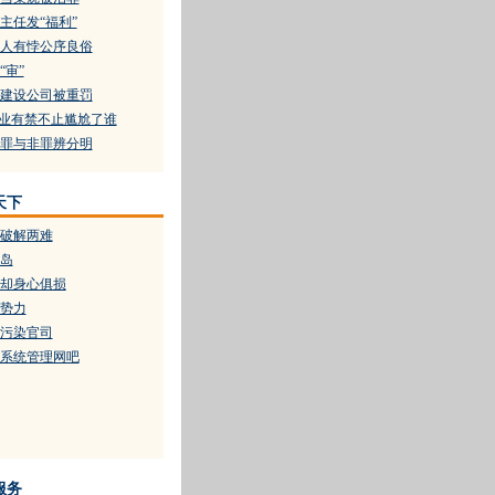
主任发“福利”
人有悖公序良俗
“审”
建设公司被重罚
营业有禁不止尴尬了谁
罪与非罪辨分明
天下
破解两难
岛
却身心俱损
恶势力
境污染官司
系统管理网吧
服务