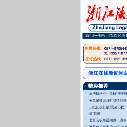
国内统一刊号：CN33-0019 
反洗钱法不让黑钱“洗唰唰
审查逮捕充分听取律师意
一纸判决打破“同命不同
价”怪圈
七百老板每星期做一回保