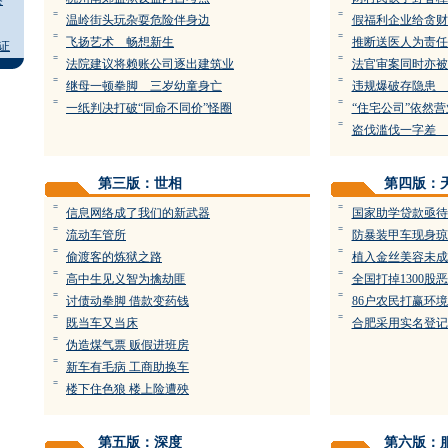
察
=
=
温岭街头玩杂耍危险伴身边
假福利企业给贪财
=
=
飞扬艺术 畅想新生
推断送医人为责任
证
=
=
法院建议将赖账公司逐出建筑业
法官审案同时亦被
=
=
继母一顿拳脚 三岁幼童身亡
违规爆破存隐患 
=
=
一纸判决打破“同命不同价”怪圈
“住宅公司”依然
=
盗伐滥伐一字差 
第三版：世相
第四版：
=
=
信息网络成了我们的新武器
国家助学贷款亟待
=
=
流动车管所
防暴装甲车现身琼
=
=
偷渡客的炼狱之路
植入金丝美容未成
=
=
高中生见义智为擒劫匪
全国打掉1300股
=
=
讨债动拳脚 借款变药钱
86户农民打赢环
=
=
既当车又当床
合肥采用实名登记
=
伪造煤气票 贩假进班房
=
新车有毛病 工商助换车
=
楼下住色狼 楼上险遭殃
第五版：深度
第六版：