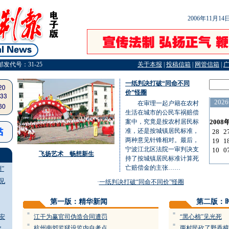
2006年11月1
邮发代号：31-25
关于本报
|
投稿信箱
|
网管信箱
|
一纸判决打破“同命不同
价”怪圈
在审理一起户籍在农村
生活在城市的公民车祸赔偿
案中，究竟是按农村居民标
准，还是按城镇居民标准，
两种意见针锋相对。最后，
宁波江北区法院一审判决支
飞扬艺术 畅想新生
持了按城镇居民标准计算死
亡赔偿金的主张……
”
见
·
一纸判决打破“同命不同价”怪圈
第一版：精华新闻
第二版：
=
=
安
江干为赢官司伪造合同遭罚
“黑心棉”见光死
=
=
杭州南郊监狱设监内自考点
两村民砍了野香樟