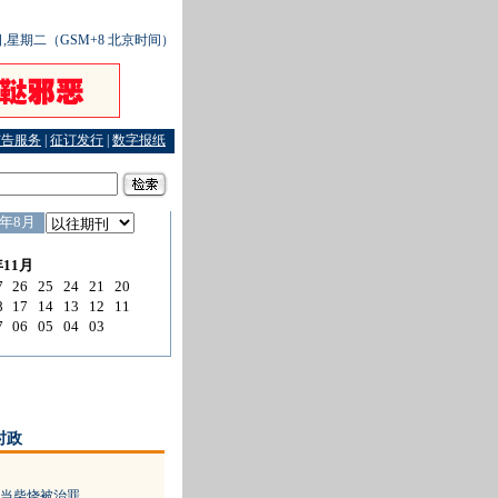
4日,星期二（GSM+8 北京时间）
广告服务
|
征订发行
|
数字报纸
时政
当柴烧被治罪