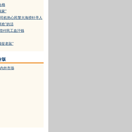
合格
娘家”
司机热心民警大海捞针寻人
两抢”的活
产偿付民工血汗钱
猫捉老鼠”
专版
内外市场