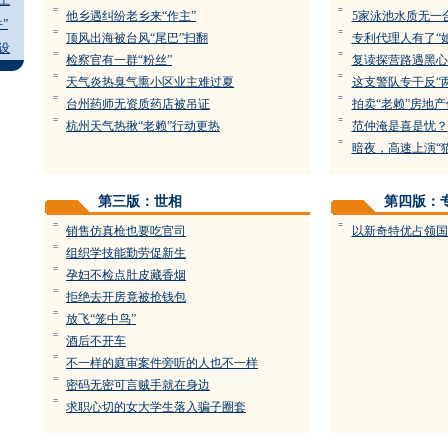
上
=
=
他乡遇纠纷老乡来“作主”
5家泳池水质无一
”
=
=
顶风出海被台风“尾巴”扫翻
专利代理人有了“
设
=
=
检察官有一群“粉丝”
复读探营路遇黑心
=
=
天气炎热臭气熏小区业主难过夏
这支警队专干反“
=
=
台州药师无资质药店被吊证
拍卖“老赖”房地
=
=
杭州天气热揪“老赖”行动更热
范仲淹是喜是忧？
=
暗夜，高速上演“
第三版：世相
第四版：
=
=
销售仿真枪也要吃官司
以新奇特优占领国
=
组织学技能勤劳促新生
=
孕妇不检点肚皮藏香烟
=
拒绝去开房竟被抢钱包
=
放飞“笼中鸟”
=
酒后不开车
=
不一样的庭审案件旁听的人也不一样
=
密码无密可言贼手就在身边
=
求职心切的女大学生落入骗子圈套