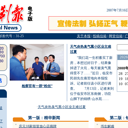
2007年7月1
邮发代号：31-25
关于本报
|
投稿信箱
|
网管信箱
|
天气炎热臭气熏小区业主难
过夏
“我们花一生积蓄买了新
房，本想过好日子，结果像
掉进了火坑，每天被臭气熏
得受不了……”近日，临安市
民胡先生痛苦地向本报投
诉。记者前往该小区进行调
检察官有一群“粉丝”
查。 7月13日，记者来到
位于临安市区东南侧，功臣
山脚下的锦绣·山水苑……
·
天气炎热臭气熏小区业主难过夏
成
第一版：精华新闻
第二版：
了
=
=
庆元18家假冒放心店摘牌
书生解难