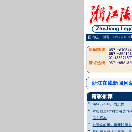
国内统一刊号：CN33-0019 
海钓万不可乐而忘忧
本报报道的“村官海选”将
民主样本
被遗忘的历史重新找回来