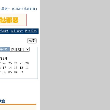
6日,星期一（GSM+8 北京时间）
广告服务
|
征订发行
|
数字报纸
钱塘