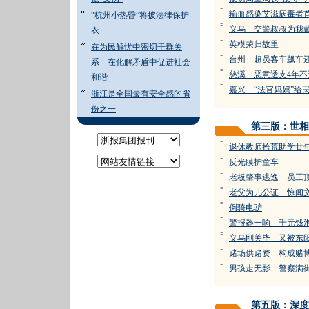
=
输血感染艾滋病毒者
“杭州小热昏”将披法律保护
=
义乌 交警叔叔为我
衣
=
英模荣归故里
在为民解忧中密切干群关
=
台州 超员客车飙车
系 在化解矛盾中促进社会
=
慈溪 恶意透支4年不
和谐
=
嘉兴 “法官妈妈”给
浙江是全国最有安全感的省
份之一
第三版：世相
=
退休教师拾荒助学廿
=
反光膜护童车
=
老板肇事逃逸 员工
=
老父为儿公证 惊闻
=
倒骑电驴
=
警报器一响 千元钱
=
义乌刚关毕 又被东
=
赌场供赌资 构成赌
=
男孩走无影 警察满
第五版：深度