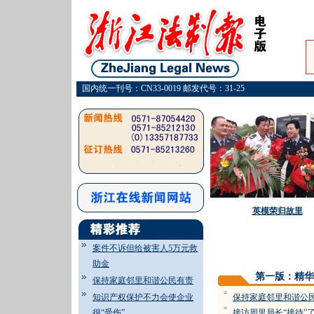
国内统一刊号：CN33-0019 邮发代号：31-25
英模荣归故里
案件不诉但给被害人5万元救
助金
第一版：精华
保持家庭邻里和谐公民有责
=
知识产权保护不力会使企业
保持家庭邻里和谐公
=
很“受伤”
接访周里局长“接待”