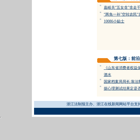
=
嘉峪关“五女贪”贪走
=
“两免一补”空转农民“
=
10086小贴士
第七版：前沿
=
《山东省消费者权益
酒水
=
国家档案局局长:靠法
=
据心理测试结果定是
浙江法制报主办、浙江在线新闻网站平台支持