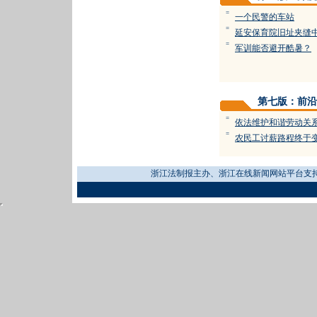
=
一个民警的车站
=
延安保育院旧址夹缝
=
军训能否避开酷暑？
第七版：前沿
=
依法维护和谐劳动关
=
农民工讨薪路程终于
浙江法制报主办、浙江在线新闻网站平台支持