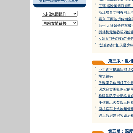
蓝帽子白帽子一起管车子
=
玉环 遇险英籍游艇海
=
浙江培育文明办网上
=
嘉兴 工商破拆传销金
=
台州 无证超长挂车被
=
搅拌机无情吞噬四龄
=
女出纳“蚂蚁搬家”搬
=
“法官妈妈”把失足少
第三版：世相
=
业主诉市场非法期货
=
垃圾馒头
=
先贱卖后偷回领了个
=
调戏迎宾围殴保安的
=
构建消防安全新格局合
=
小孩偷玩火焚毁三间
=
司机宿车上钱物须管
=
遇上假房东房客赔房
第五版：深度