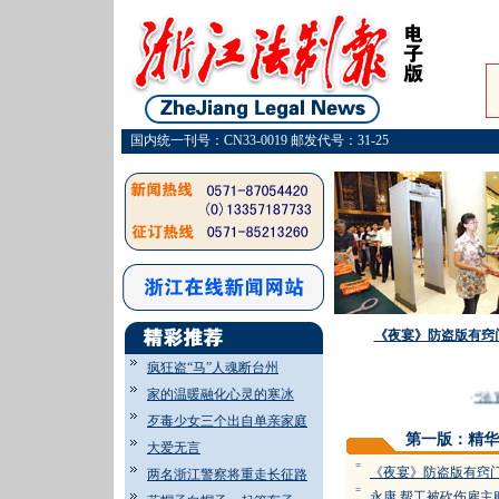
国内统一刊号：CN33-0019 邮发代号：31-25
《夜宴》防盗版有窍
疯狂盗“马”人魂断台州
家的温暖融化心灵的寒冰
·
“法官
歹毒少女三个出自单亲家庭
第一版：精华
大爱无言
=
《夜宴》防盗版有窍
两名浙江警察将重走长征路
=
永康 帮工被砍伤雇主