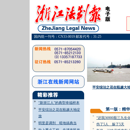
国内统一刊号：CN33-0019 邮发代号：31-25
平安综治之花在瓯越大
“新浙江人”的典型幸福样本
第一版：精华
平安综治之花在瓯越大地绽
放
=
“还我36900股三九生
明里是调剂 暗地搞典当
=
伤了5人 躲了5天
=