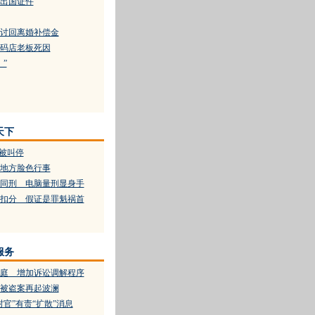
出国证件
讨回离婚补偿金
码店老板死因
”
天下
典被叫停
地方脸色行事
同刑 电脑量刑显身手
扣分 假证是罪魁祸首
服务
庭 增加诉讼调解程序
被盗案再起波澜
官”有责“扩散”消息