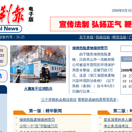
2006年8月
邮发代号：31-25
关于本报
|
投稿信箱
|
网管信箱
|
倾倒危险废物循例责罚
由于随意倾倒危险废
物，日前舟山市一洗舱有限
公司被该市普陀区环境保护
局责令整改，还被罚款3万
元。这是《浙江省固体废物
污染环境防治条例》（以下
简称《条例》）自今年6月1
火魔敌不过消防兵
日施行以来……
·
三个求救机会都没抓住
·
警察卧底秘拍黑帮罪恶史
·
夜捕村民
第一版：精华新闻
第二版：
=
=
倾倒危险废物循例责罚
冒名顶替的杀人嫌
=
=
少写一个“百”字险蚀75万
考公务员须考法 
=
=