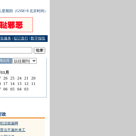
3日,星期四（GSM+8 北京时间）
广告服务
|
征订发行
|
数字报纸
切齿痛恨的大盗
·
倾倒危险废物循例责罚
时政
犯没能漏网
普法不漏外来工