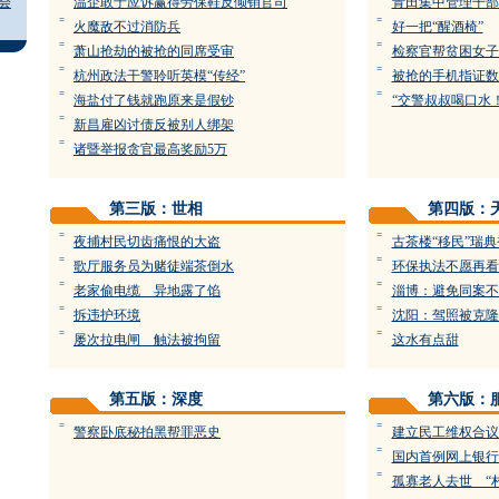
会
温企敢于应诉赢得劳保鞋反倾销官司
青田集中管理干部
=
=
火魔敌不过消防兵
好一把“醒酒椅”
=
=
萧山抢劫的被抢的同席受审
检察官帮贫困女子
=
=
杭州政法干警聆听英模“传经”
被抢的手机指证数
=
=
海盐付了钱就跑原来是假钞
“交警叔叔喝口水！
=
新昌雇凶讨债反被别人绑架
=
诸暨举报贪官最高奖励5万
第三版：世相
第四版：
=
=
夜捕村民切齿痛恨的大盗
古茶楼“移民”瑞
=
=
歌厅服务员为赌徒端茶倒水
环保执法不愿再看
=
=
老家偷电缆 异地露了馅
淄博：避免同案不
=
=
拆违护环境
沈阳：驾照被克隆
=
=
屡次拉电闸 触法被拘留
这水有点甜
第五版：深度
第六版：
=
=
警察卧底秘拍黑帮罪恶史
建立民工维权合议
=
国内首例网上银行
=
孤寡老人去世 “村