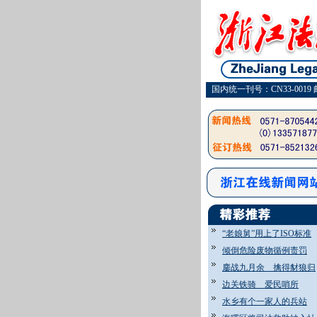
国内统一刊号：CN33-0019 
“老娘舅”用上了ISO标准
倾倒危险废物循例责罚
鏖战九月余 擒得豺狼归
边关铁骑 爱民哨所
水乡有个一家人的兵站