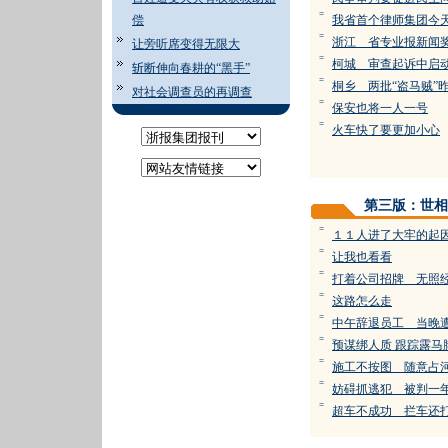
=
偿
我省首个律师集团今
=
浙江 省专业报新闻
让旁听席变得无限大
=
柯城 审查起诉中启
斩断伸向春耕的“黑手”
=
桐乡 两批“盗马贼”
对社会调查员的再调查
=
保安也将一人一号
=
火车快了要更加小心
第三版：世相
=
１１人进了大牢的起
=
让我也看看
=
打着公司招牌 无照
=
这路怎么走
=
中午辞退员工 当晚
=
预谋绑人质 跟踪露马
=
施工不按图 随意占
=
妨碍抓逃犯 被判一
=
超车不成功 拦车还