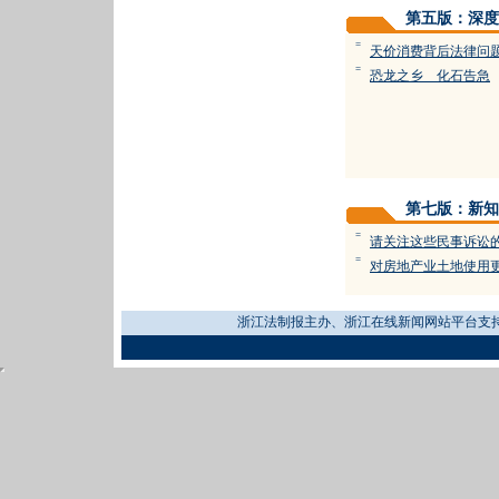
第五版：深度
=
天价消费背后法律问
=
恐龙之乡 化石告急
第七版：新知
=
请关注这些民事诉讼
=
对房地产业土地使用
浙江法制报主办、浙江在线新闻网站平台支持