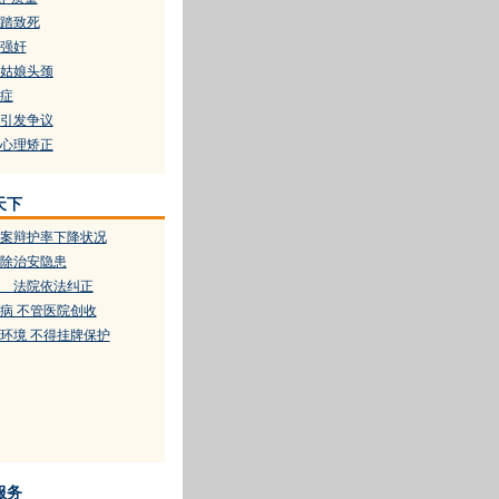
踏致死
强奸
岁姑娘头颈
症
引发争议
心理矫正
天下
案辩护率下降状况
除治安隐患
 法院依法纠正
病 不管医院创收
环境 不得挂牌保护
服务