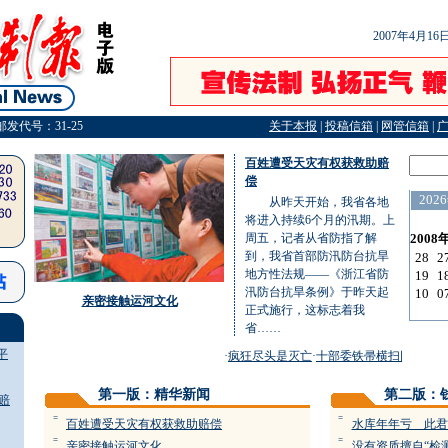
2007年4月1
邮发代号：31-25
关于本报
|
投稿信箱
|
网管信箱
|
百姓遭受天灾有权获救助赔
偿
从昨天开始，我省各地
将进入持续6个月的汛期。上
周五，记者从省防指了解
到，我省首部防汛防台抗旱
地方性法规——《浙江省防
汛防台抗旱条例》于昨天起
亲密接触运河文化
正式施行，这标志着我
省……
平
·
疯狂尽头是灭亡
·
十部委铁帚横扫网络淫秽
第一版：精华新闻
第二版：
赔
=
=
百姓遭受天灾有权获救助赔偿
水库年年亏 此君
=
=
亲密接触运河文化
没有资质擅自“检