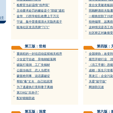
=
=
检察官当起温情“传声筒”
坐台女竟被老板踩
=
=
主动要求处罚的赌徒是个“部级”逃犯
照顾醉酒前夫险遭
=
=
金华 15所学校乱收费上千万元
一根铁丝割了19
骨干
=
=
宁波 集中普查摸清火灾隐患底子
拒绝烟草 远离癌
=
=
瓯海社区党员亮牌“7171”
这种情况是否工伤
=
社区矫正对象接受
第三版：世相
第四版：
=
=
重病犯的一封信启动监狱相关程序
全国律协：改变刑
=
=
少女监守自盗 异地销赃落网
规范开锁行业 消
=
=
硕鼠打墙洞 工厂失铜材
《员工手册》违规
=
=
公园当钱庄 恋人当肥羊
成都：医生只管看
=
=
蒙面抢同事 说话露破绽
黑龙江：企业污染
=
=
帮助“毒”丈夫 自己陷泥潭
关爱“留守孩”
=
=
为了逃避执行竟和妻子离婚
网游防沉迷
=
第334位“兵孙子”
=
配好锁能防盗
第五版：深度
第六版：