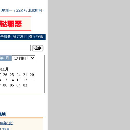
6日,星期一（GSM+8 北京时间）
广告服务
|
征订发行
|
数字报纸
色情
·
荒唐判决牵出“案中案”
·
百姓遭受天灾有权获救助赔偿
钱塘
年年“发”
测”质量