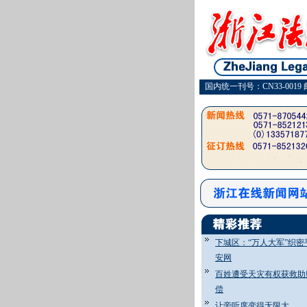
国内统一刊号：CN33-0019 
下城区：“万人大军”织密
安网
百姓遭受天灾有权获救助
偿
让旁听席变得无限大