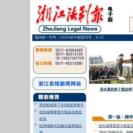
国内统一刊号：CN33-0019 邮发代号：31-25
洪水真的来了就这样
死刑犯培养了450名技术骨干
优先保障受害方权益合情且
第一版：精华
合法
=
杭州地铁与文物古迹和谐共
优先保障受害方权益
=
存
“阿拉”的桃花岛、蚂