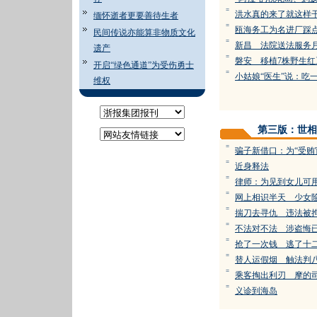
=
洪水真的来了就这样
缅怀逝者更要善待生者
=
瓯海务工为名进厂踩
民间传说亦能算非物质文化
=
新昌 法院送法服务
遗产
=
磐安 移植7株野生红
开启“绿色通道”为受伤勇士
=
小姑娘“医生”说：吃一
维权
第三版：世相
=
骗子新借口：为“受贿
=
近身释法
=
律师：为见到女儿可
=
网上相识半天 少女
=
揣刀去寻仇 违法被
=
不法对不法 涉盗悔
=
抢了一次钱 逃了十
=
替人运假烟 触法判
=
乘客掏出利刃 摩的
=
义诊到海岛