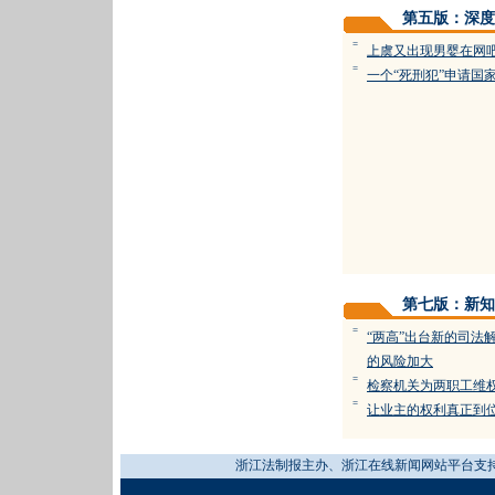
第五版：深度
=
上虞又出现男婴在网
=
一个“死刑犯”申请国
第七版：新知
=
“两高”出台新的司法
的风险加大
=
检察机关为两职工维
=
让业主的权利真正到
浙江法制报主办、浙江在线新闻网站平台支持