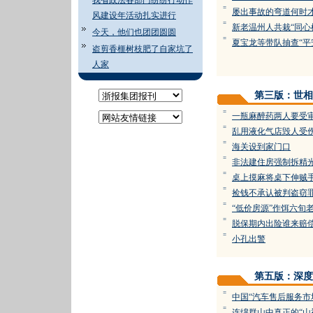
我省政法各部门纷纷行动作
=
屡出事故的弯道何时
风建设年活动扎实进行
=
新老温州人共栽“同心
今天，他们也团团圆圆
=
夏宝龙等带队抽查“平
盗剪香榧树枝肥了自家坑了
人家
第三版：世相
=
一瓶麻醉药两人要受
=
乱用液化气店毁人受
=
海关设到家门口
=
非法建住房强制拆精
=
桌上摸麻将桌下伸贼
=
捡钱不承认被判盗窃
=
“低价房源”作饵六旬老
=
脱保期内出险谁来赔
=
小孔出警
第五版：深度
=
中国“汽车售后服务市
=
连绵群山中真正的“山