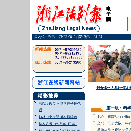
国内统一刊号：CN33-0019 邮发代号：31-25
新老温州人共栽“同心
法院：改制不能撂担子推包
第一版：精华
袱
=
北仑 查获3名非洲偷
赵林中北京遥谢本报读者
=
义乌 刑侦大队一年
与家庭暴力作战的“民兵”
=
遭窃后拒不作证竟是为