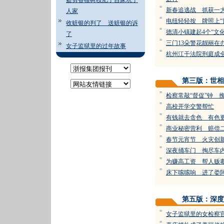
盗剪香榧树枝肥了自家坑了
=
新春追逃战 抓获一
人家
=
电纽轻轻按 牌照上“
收赃银的判了 送赃银的诉
=
德清小镇建起4个“文
了
=
三门13朵警花靓丽在
女子监狱里的过年故事
=
杭州江干法院刑庭成
第三版：世相
=
检察常敲“督促”钟 
=
高校开学交警帮忙
=
有钱就去贪色 有色
=
商业秘密营利 赔偿
=
春节元宵节 火灾创
=
深夜捅车门 掏尽车
=
为赚高工资 帮人贩
=
床下嗦嗦响 进了娄
第五版：深度
=
女子监狱里的女检察
=