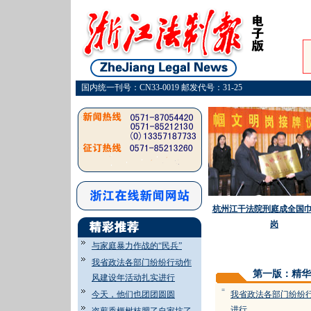
国内统一刊号：CN33-0019 邮发代号：31-25
杭州江干法院刑庭成全国
岗
与家庭暴力作战的“民兵”
我省政法各部门纷纷行动作
第一版：精华
风建设年活动扎实进行
=
今天，他们也团团圆圆
我省政法各部门纷纷
进行