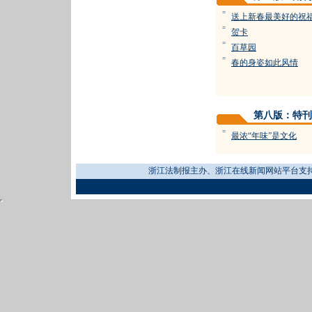
=
送上新春最美好的祝
=
贺卡
=
百草园
=
春的身姿如此风情
第八版：特刊
=
最浓“年味”是文化
浙江法制报主办、浙江在线新闻网站平台支持