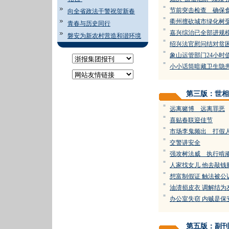
=
节前突击检查 确保
向全省政法干警祝贺新春
=
衢州擅砍城市绿化树
青春与历史同行
=
嘉兴综治已全部进规
磐安为新农村营造和谐环境
=
绍兴法官慰问结对贫
=
象山运管部门24小时
=
小小话筒暗藏卫生隐
第三版：世相
=
远离赌博 远离罪恶
=
喜贴春联迎佳节
=
市场李鬼频出 打假
=
交警讲安全
=
强攻树法威 执行啃
=
人家找女儿 他去敲钱
=
想富制假证 触法被公
=
油渍损皮衣 调解结为
=
办公室失窃 内贼是保
第五版：副刊