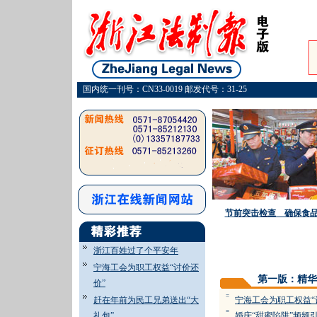
国内统一刊号：CN33-0019 邮发代号：31-25
节前突击检查 确保食
浙江百姓过了个平安年
宁海工会为职工权益“讨价还
第一版：精华
价”
=
赶在年前为民工兄弟送出“大
宁海工会为职工权益“
=
礼包”
婚庆“甜蜜陷阱”频频