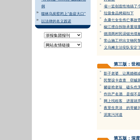
=
例
省一监创造性地搞了个
=
垃圾食品烤箱扣下
噬林乌炭窑闭上“血盆大口”
=
永康七女生伤亡事故
以法律的名义践诺
=
椒江擅自拆除承重墙重
=
德清两村民误锯光缆
=
常山施工挖出文物民
=
义乌摊主治安队安定
第三版：世相
=
影子老婆 让离婚都
=
民警设卡盘查 窃贼
=
赌徒抢老翁 磕头也
=
作坊产名酒 是假不
=
网上找租客 进屋就
=
夜里生意淡 的哥赌
=
泥浆污河道
第五版：深度