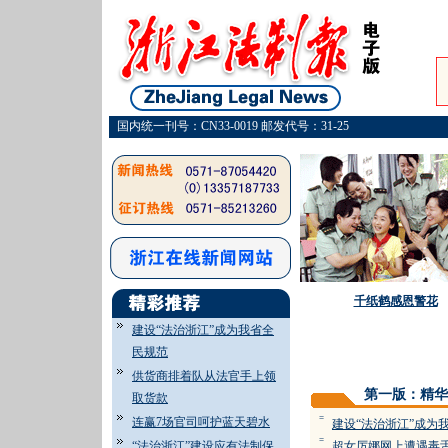
国内统一刊号：CN33-0019 邮发代号：31-25
千纸鹤感恩警花
建设“法治浙江”成为我省全
民规范
·
供货商排着队从法官手上领
第一版：精华
取货款
=
连赢7场官司呵护蓝天碧水
建设“法治浙江”成为
=
“法治浙江”建设应有法制保
超女厉娜网上遭遇毒