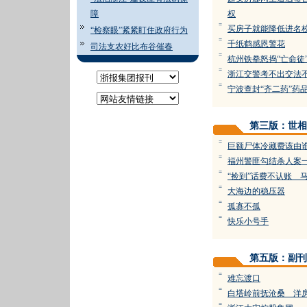
障
权
=
买房子就能降低进名
“检察眼”紧紧盯住政府行为
=
千纸鹤感恩警花
司法支农好比布谷催春
=
杭州铁拳怒捣“亡命徒
=
浙江交警考不出交法
=
宁波查封“齐二药”药品
第三版：世相
=
巨额尸体冷藏费该由
=
福州警匪勾结杀人案
=
“捡到”话费不认账 马
=
大海边的稳压器
=
孤寡不孤
=
快乐小号手
第五版：副刊
=
难忘渡口
=
白塔岭前抚沧桑 洋
=