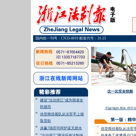
国内统一刊号：CN33-0019 邮发代号：31-25
比一比安全技能
建设“法治浙江”成为我省全
民规范
·
不缺钱的局长挡不住
供货商排着队从法官手上领
第一版：精华
取货款
=
连赢7场官司呵护蓝天碧水
供货商排着队从法官
=
“法治浙江”建设应有法制保
外来务工者遭遇户口