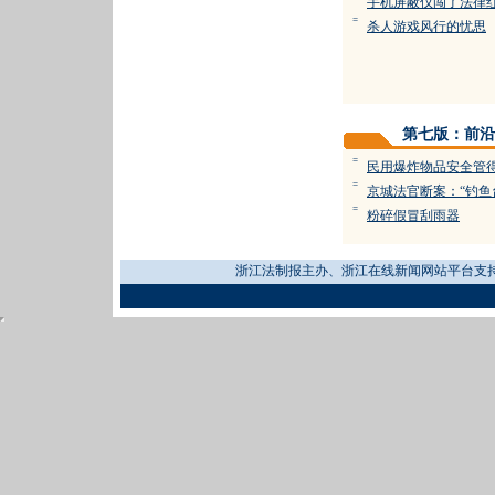
手机屏蔽仪闯了法律
=
杀人游戏风行的忧思
第七版：前沿
=
民用爆炸物品安全管
=
京城法官断案：“钓鱼
=
粉碎假冒刮雨器
浙江法制报主办、浙江在线新闻网站平台支持