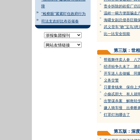
=
障
责令拆除的砖窑厂仍
=
温岭一碗方便面骗走
“检察眼”紧紧盯住政府行为
=
海曙女副总侵吞巨额
司法支农好比布谷催春
=
武义货车“吻”宝马3死
=
比一比安全技能
第三版：世相
=
帮着舞伴卖人参 八
=
经济纷争久未了 酒
=
开车送人去做贼 同
=
义务交警
=
只要拿钱来 保你上
=
小偷忒胆大 有人就
=
出警谋杀案 解救轻
=
嫌人骑车慢 出拳断
=
灯罩灯泡哪去了
第五版：深度
=