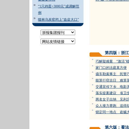
“1只鸡蛋=3000元”成调解范
例
噬林乌炭窑闭上“血盆大口”
第四版：浙江
=
巧解疑难案 “激活”
=
家门口的法庭真方便
=
撬车勒索事主 民警
=
能算行窃吉日 难算
=
交通宣传下乡 电影
=
落实提案建议 省卫
=
两名女子出纳 见利
=
众人接力赛跑 追得
=
锁定同一地点 盗贼
第六版：看法