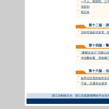
=
一个人、两双鞋、三
=
等郎归
=
笔记本
第十二版：房
=
2006市场起伏多变
第十四版：警
=
“豪赌女会计”日输公款
=
冲动酿命案 雪地擒“
第十六版：法
=
如意社区里的如意生
=
宁波：交通安全巡演
浙江法制报主办、浙江在线新闻网站平台支持