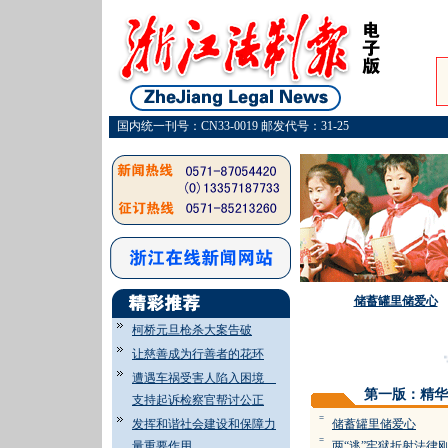
国内统一刊号：CN33-0019 邮发代号：31-25
储蓄罐里储爱心
柯桥元旦枪杀大案告破
让慈善成为行善者的花环
·
遭遇车祸受害人陷入困境
第一版：精华
支持起诉检察官帮讨公正
=
发挥和谐社会建设和保障力
储蓄罐里储爱心
=
量重要作用
两“逃”牢狱折射法律