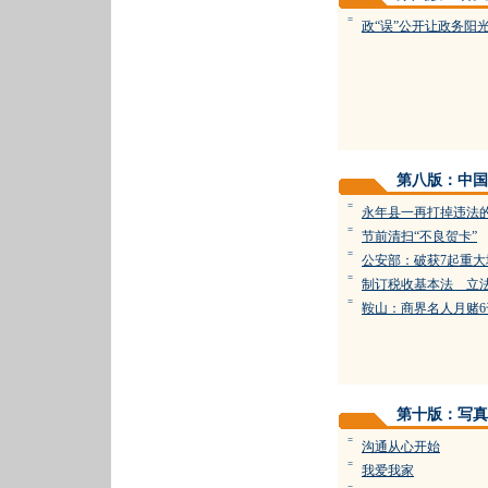
=
政“误”公开让政务阳
第八版：中国
=
永年县一再打掉违法
=
节前清扫“不良贺卡”
=
公安部：破获7起重大
=
制订税收基本法 立
=
鞍山：商界名人月赌6
第十版：写真
=
沟通从心开始
=
我爱我家