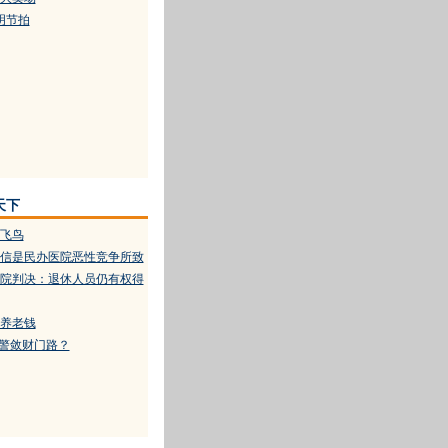
明节拍
天下
飞鸟
信是民办医院恶性竞争所致
院判决：退休人员仍有权得
养老钱
交警敛财门路？