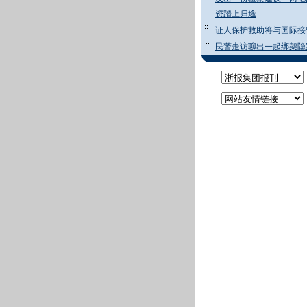
资踏上归途
证人保护救助将与国际接
民警走访聊出一起绑架隐