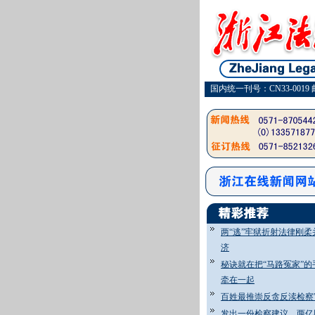
国内统一刊号：CN33-0019 
两“逃”牢狱折射法律刚柔
济
秘诀就在把“马路冤家”的
牵在一起
百姓最推崇反贪反渎检察
发出一份检察建议 两亿