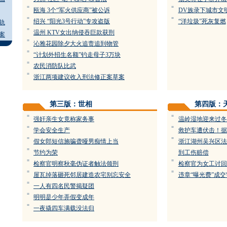
=
=
瓯海 3个“军火供应商”被公诉
DV族录下城市文
=
=
绍兴 “阳光3号行动”专攻盗版
“洋垃圾”死灰复燃
轨
=
温州 KTV女出纳侵吞巨款获刑
案
=
沁雅花园除夕大火追责追到物管
=
“计划外招生名额”钓走母子3万块
=
农民消防队比武
=
浙江两项建议收入刑法修正案草案
第三版：世相
第四版：
=
=
强奸亲生女竟称家务事
温岭湿地迎来过冬
=
=
学会安全生产
救护车遭伏击！据
=
=
假女郎短信施骗聋哑男痴情上当
浙江湖州吴兴区法
=
节约为荣
到工伤赔偿
=
=
检察官明察秋毫伪证者触法领刑
检察官为女工讨回
=
=
屋瓦掉落砸死邻居建造农宅别忘安全
违章“曝光费”成
=
一人有四名民警揭疑团
=
明明是少年弄假变成年
=
一夜撬四车满载没法归