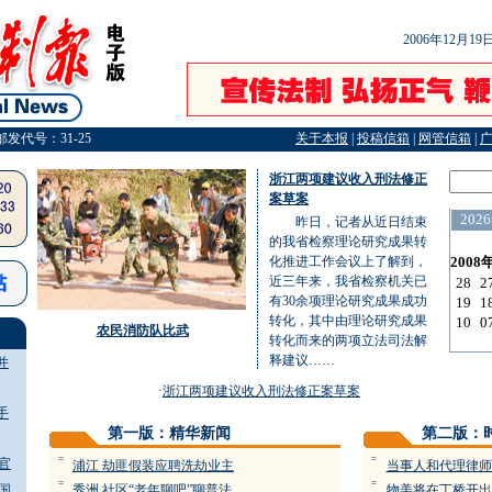
2006年12月1
邮发代号：31-25
关于本报
|
投稿信箱
|
网管信箱
|
浙江两项建议收入刑法修正
案草案
昨日，记者从近日结束
的我省检察理论研究成果转
化推进工作会议上了解到，
近三年来，我省检察机关已
有30余项理论研究成果成功
转化，其中由理论研究成果
农民消防队比武
转化而来的两项立法司法解
释建议……
并
·
浙江两项建议收入刑法修正案草案
手
第一版：精华新闻
第二版：
=
=
官
浦江 劫匪假装应聘洗劫业主
当事人和代理律师
=
=
国
秀洲 社区“老年聊吧”聊普法
物美将在丁桥开出