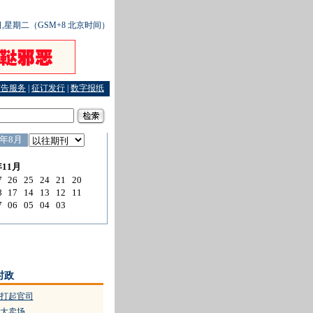
9日,星期二（GSM+8 北京时间）
广告服务
|
征订发行
|
数字报纸
时政
打起官司
大卖场