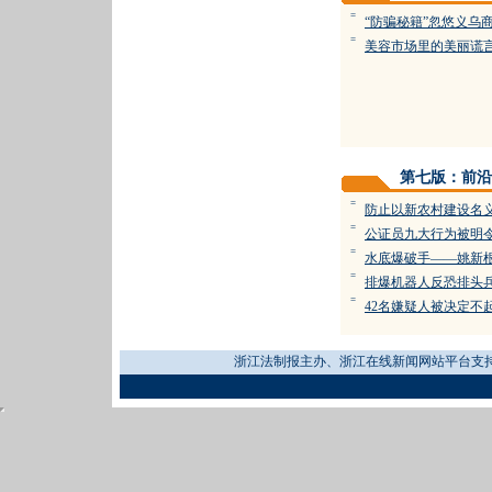
=
“防骗秘籍”忽悠义乌
=
美容市场里的美丽谎
第七版：前沿
=
防止以新农村建设名
=
公证员九大行为被明
=
水底爆破手——姚新
=
排爆机器人反恐排头
=
42名嫌疑人被决定不
浙江法制报主办、浙江在线新闻网站平台支持