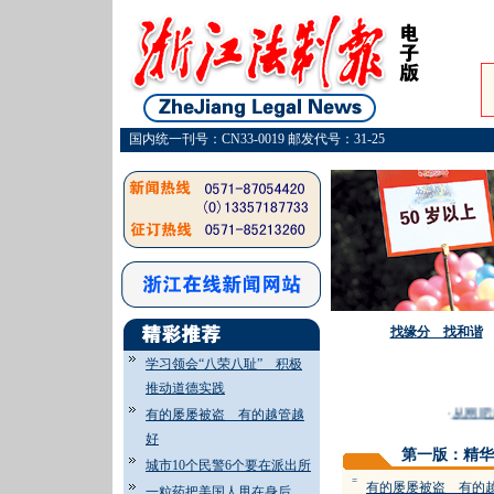
国内统一刊号：CN33-0019 邮发代号：31-25
找缘分 找和谐
学习领会“八荣八耻” 积极
推动道德实践
·
从网吧走
有的屡屡被盗 有的越管越
好
第一版：精华
城市10个民警6个要在派出所
=
有的屡屡被盗 有的
一粒药把美国人甩在身后