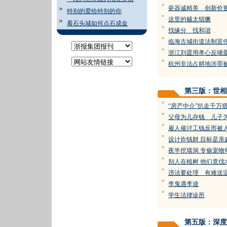
=
瓷器诚精美 创新价
特别的爱给特别的你
=
这里的贼太猖獗
看石头城如何点石成金
=
找缘分 找和谐
=
临海古城街道法制宣
=
浙江刘霆用孝心反哺
=
杭州非法占耕地涉罪
第三版：世相
=
“房产中介”扒走千万搭
=
父母为儿存钱 儿子
=
雇人催讨工钱反而被
=
设计诈钱财 目标是亲
=
夜半挖墙洞 专偷宠物
=
别人在植树 他们竟伐
=
违法要处理 有难送
=
李鬼遇李逵
=
学生法律诊所
第五版：深度