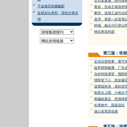
官司走麦城 拒付律
=
千金难买彩蝶翩跹
黄岩 生命之墙连挡
=
监狱划分类型 罪犯分类关
衢州 送报工成为治
=
押
龙湾 查获一起冒用
=
柯城 偷运10只穿山
=
神兵再添利器
第三版：世相
=
足浴店里犯事 看守
=
故意销毁账册 厂长
=
办好特殊课堂 预防
=
情郎变了心 怨女砸
=
泼粪阻拆违 老妇尝
=
歌星台上唱 小偷台
=
靠骗收废品 把戏终
=
长尾铁牛 国道逞狂
=
放心农资进农家
第五版：深度