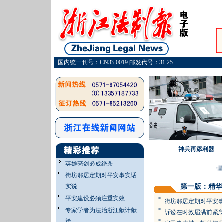
国内统一刊号：CN33-0019 邮发代号：31-25
神兵再添利器
英雄亮剑必成绝杀
·
调
街坊邻居定期对平安事实话
实说
第一版：精华
平安建设必须注重实效
=
街坊邻居定期对平安
专家学者为法治浙江献计献
=
诉讼在时效届满前紧
策
=