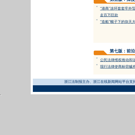
=
“港商”连环套套牢外
走百万巨款
=
“造船”幌子下的弥天
第七版：前沿
=
公民法律维权推动和
=
现行法律使商标窃贼
浙江法制报主办、浙江在线新闻网站平台支持