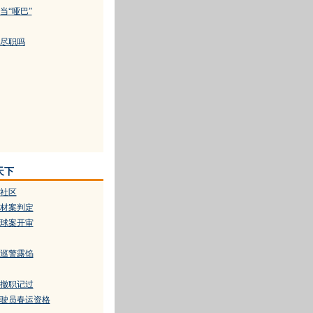
当“哑巴”
尽职吗
天下
社区
材案判定
球案开审
巡警露馅
撤职记过
驾驶员春运资格