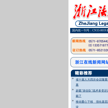
国内统一刊号：CN33-0019 
省十届人大四次会议隆重
幕
超载“游击队”战术多变还
栽了
推动重心下移 强化基层
设