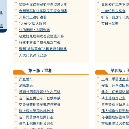
=
=
诸暨仓库保管员监守自盗蹲大牢
集体资产流失不能
=
=
台州警车护送车队民工安全回家
一年忙到头奖金
建
=
=
开幕式上边听边看
听听，我这个代表
=
=
“大长今”吸人眼球
节日当禁赌
馆
=
短信提醒：别迟到哟
=
省政协九届四次会议隆重开幕
=
行李中查出了煤气瓶双节棍
=
温州“效能革命”入围政府创新奖
=
人大代表讨论已热
第三版：世相
第四版：
=
=
严查警车
上海：手语医生进
=
=
消除隐患
安徽：经营盗版教
=
=
风雨廿四春秋普法矢志不移
北京：亿元网络赌
=
=
昔日浴血勇士今日默默奉献
铐上逃薪企业主
=
=
交警身兼刑警车贼连连被擒
冒充警察诈钱遇上
=
=
碰上假交警罚款就放行
伟人铜像永载千秋
=
=
昔日同劳教今朝同行盗
停电酿成惨剧领导
=
=
偷电太猖獗判刑又罚金
重庆取消1100名
=