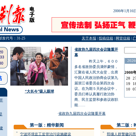
2006年1月1
邮发代号：31-25
关于本报
|
投稿信箱
|
网管信箱
|
省政协九届四次会议隆重开
幕
昨天上午，６００
多名省政协委员满怀豪情，
汇聚在省人民大会堂，出席
中国人民政治协商会议第九
届浙江省委员会第四次会
议。在为期５天的会议中，
“大长今”吸人眼球
委员们将认真履行政治协
商、民主监督和参政议政职
开
能……
·
省政协九届四次会议隆重开幕
是
第一版：精华新闻
第二版：
建
=
=
宁波环境监工监管治污设施建设
熙攘人群警徽闪亮