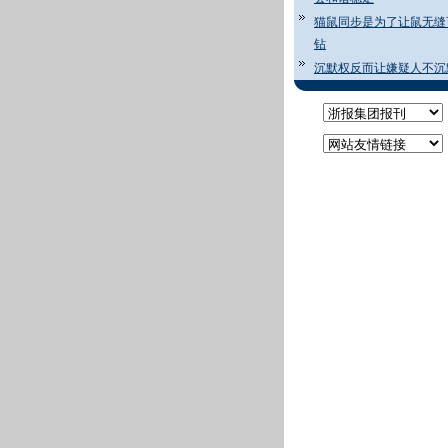
猫鼠同步是为了让鼠无缝
钻
沉默权反而让嫌疑人不沉