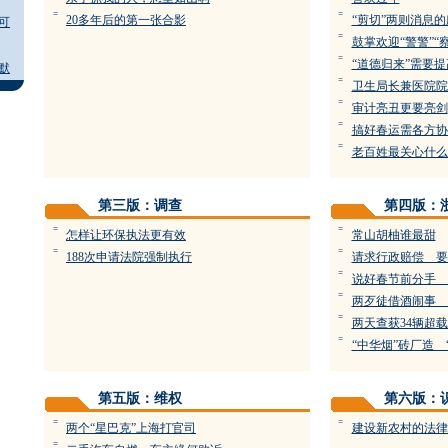
=
=
20多年后的第一张合影
“剪切”两则消息
可
=
鼓掌欢迎“警警”“
=
“道德归来”需要提
默
=
卫生局长兼医院院
=
审计亮丑更要亮剑
=
搞好春运需各方协
=
老百姓最关心什么
第三版：调查
第四版：
=
=
怎样让环保执法更有效
常山胡柚谁最甜
=
=
188次申请法院强制执行
请求行政赔偿 要
=
说好春节前分手 
=
两歹徒借酒闹事 
=
两天查获34辆超
=
“中华烟”砖厂造 
第五版：维权
第六版：
=
=
两个“星巴克”上海打官司
建设新农村的法律
=