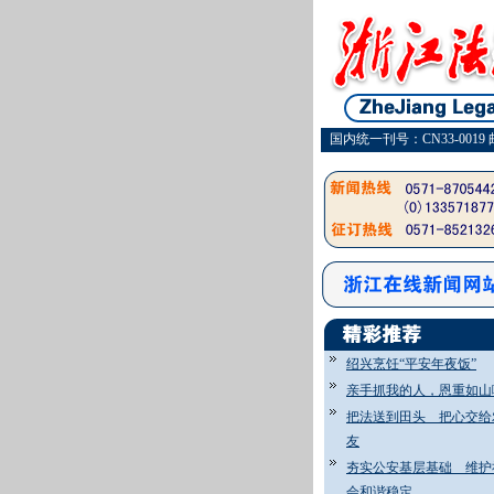
国内统一刊号：CN33-0019 
绍兴烹饪“平安年夜饭”
亲手抓我的人，恩重如山
把法送到田头 把心交给
友
夯实公安基层基础 维护
会和谐稳定