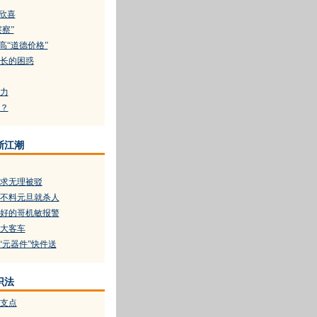
的欣喜
察察”
高“道德价格”
长的困惑
力
？
浙江潮
求无理被驳
不料元旦就杀人
好的哥机敏报警
载大客车
“元器件”快件送
识法
支点