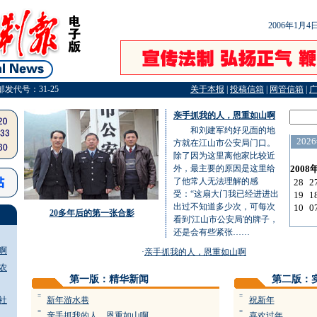
2006年1月
邮发代号：31-25
关于本报
|
投稿信箱
|
网管信箱
|
亲手抓我的人，恩重如山啊
和刘建军约好见面的地
方就在江山市公安局门口。
除了因为这里离他家比较近
外，最主要的原因是这里给
了他常人无法理解的感
受：“这扇大门我已经进进出
出过不知道多少次，可每次
20多年后的第一张合影
看到'江山市公安局'的牌子，
还是会有些紧张……
啊
·
亲手抓我的人，恩重如山啊
农
第一版：精华新闻
第二版：
=
=
社
新年游水巷
祝新年
=
=
亲手抓我的人，恩重如山啊
喜欢过年