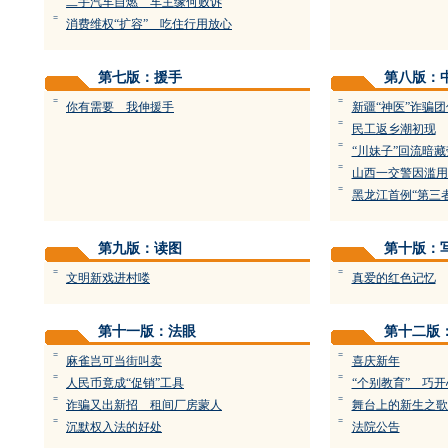
二手汽车自燃 车主缘何败诉
=
消费维权“扩容” 吃住行用放心
第七版：援手
第八版：
=
=
你有需要 我伸援手
新疆“神医”诈骗
=
民工返乡潮初现
=
“川妹子”回流暗
=
山西一交警因滥用
=
黑龙江首例“第三
第九版：读图
第十版：
=
=
文明新戏进村喽
真爱的红色记忆
第十一版：法眼
第十二版
=
=
麻雀岂可当街叫卖
喜庆新年
=
=
人民币竟成“促销”工具
“个别教育” 巧
=
=
诈骗又出新招 租间厂房蒙人
舞台上的新生之歌
=
=
沉默权入法的好处
法院公告