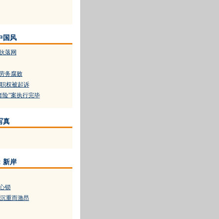
中国风
团伙落网
藏劳务腐败
职权被起诉
者险”案执行完毕
写真
：新岸
开心锁
沉重而激昂