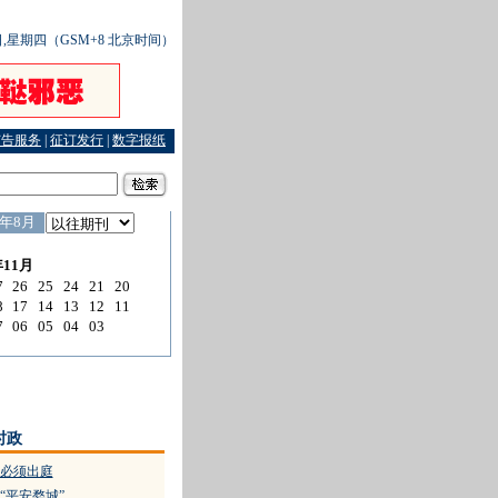
7日,星期四（GSM+8 北京时间）
广告服务
|
征订发行
|
数字报纸
出庭
·
萧山民营医院的喜与忧
时政
必须出庭
“平安婺城”