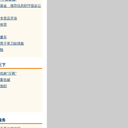
基金 领导玩忽职守提起公
专营店开张
有罪
桑车
男子举刀砍情敌
险
天下
也称“斤两”
案告破
免职
服务