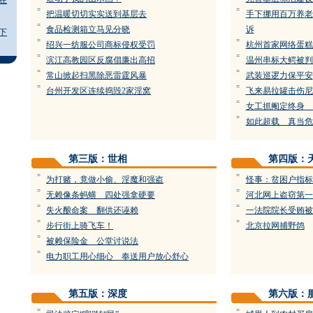
在
=
=
把温暖切切实实送到基层去
手下挪用百万养老
=
食品检测箱立马见分晓
诉
下
=
=
绍兴一纺服公司商标侵权受罚
杭州首家网络蛋糕
=
=
滨江高教园区反腐倡廉出高招
温州串标大鳄被判
=
=
常山掀起扫黑除恶雷霆风暴
武装巡逻力保平安
=
=
台州开发区连续捣毁2家淫窝
飞来易拉罐击伤尼
=
女工抓阉定终身 
=
如此超载 真当危
第三版：世相
第四版：
=
=
为打赌，竟做小偷、淫魔和强盗
怪事：贫困户指标
=
=
无赖像条蚂蟥 四处强拿硬要
河北网上盗窃第一
=
=
失火酿命案 翻供还诬赖
一法院院长受贿被
=
=
步行街上骑飞车！
北京拉网捕野鸽
=
被赖保险金 公堂讨说法
=
电力职工用心细心 奉送用户放心舒心
第五版：深度
第六版：
=
=