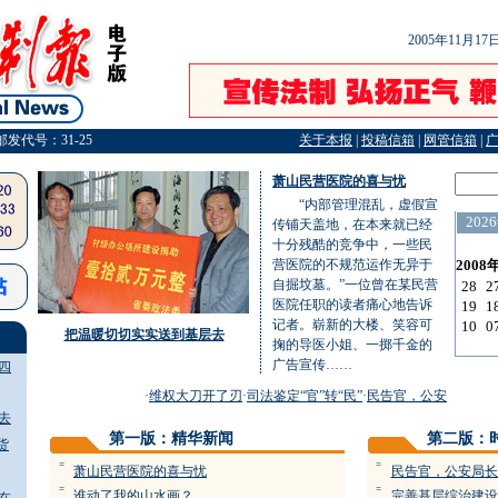
2005年11月1
邮发代号：31-25
关于本报
|
投稿信箱
|
网管信箱
|
萧山民营医院的喜与忧
“内部管理混乱，虚假宣
传铺天盖地，在本来就已经
十分残酷的竞争中，一些民
营医院的不规范运作无异于
自掘坟墓。”一位曾在某民营
医院任职的读者痛心地告诉
记者。崭新的大楼、笑容可
把温暖切切实实送到基层去
掬的导医小姐、一掷千金的
广告宣传……
四
·
维权大刀开了刃
·
司法鉴定“官”转“民”
·
民告官，公安局长必须
去
第一版：精华新闻
第二版：
货
=
=
萧山民营医院的喜与忧
民告官，公安局长
=
=
谁动了我的山水画？
完善基层综治建设