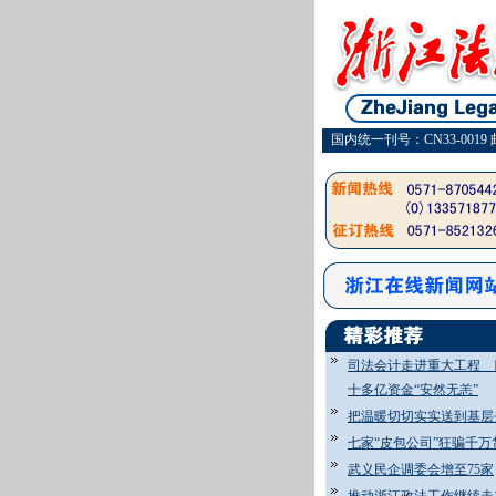
国内统一刊号：CN33-0019 
司法会计走进重大工程 
十多亿资金“安然无恙”
把温暖切切实实送到基层
七家“皮包公司”狂骗千万
武义民企调委会增至75家