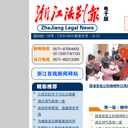
国内统一刊号：CN33-0019 邮发代号：31-25
我省首批公职律师昨日亮
小泥瓦匠作下33亿大税案
·
浇火消气真有一套
第一版：精华
应诉尚有希望 逃避渐失市
场
=
我省首批公职律师昨
为修路卖古树被紧急叫停
=
浇火消气真有一套
=