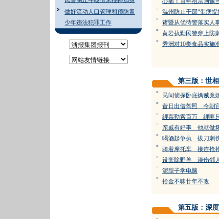
民警制止斗殴招来棍棒加身
心痛！百年祖宗画像
=
做好流动人口管理和预防青
温州防止干部“带病提
=
少年违法犯罪工作
诸暨从优待警落实人
=
黄岩执勤民警穿上防
=
秀洲对10类食品实施
第三版：世相
=
民间侦探卧底擒贼竟
=
昔日出借驾照 今朝
=
绑票勒索百万 绑匪
=
亲戚有好事 他就做
=
喝酒起争执 拔刀刺
=
骑着摩托车 接连抢
=
设套除野兽 误伤邻
=
泥腿子学电脑
=
拾金不昧廿年不改
第五版：深度