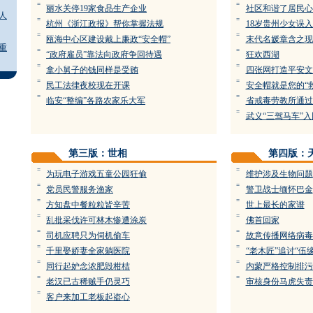
=
=
丽水关停19家食品生产企业
社区和谐了居民心
人
=
=
杭州《浙江政报》帮你掌握法规
18岁贵州少女误
=
=
瓯海中心区建设戴上廉政“安全帽”
末代名媛章含之现
重
=
=
“政府雇员”靠法向政府争回待遇
狂欢西湖
=
=
拿小舅子的钱同样是受贿
四张网打造平安文
=
=
民工法律夜校现在开课
安全帽就是您的“
=
=
临安“整编”各路农家乐大军
省戒毒劳教所通过IS
=
武义“三驾马车”入
第三版：世相
第四版：
=
=
为玩电子游戏五童公园狂偷
维护涉及生物问题
=
=
党员民警服务渔家
警卫战士缅怀巴金
=
=
方知盘中餐粒粒皆辛苦
世上最长的家谱
=
=
乱批采伐许可林木惨遭涂炭
佛首回家
=
=
司机应聘只为伺机偷车
故意传播网络病毒
=
=
千里娶娇妻全家躺医院
“老木匠”追讨“伍
=
=
同行起妒念浓肥毁柑桔
内蒙严格控制排污
=
=
老汉已古稀贼手仍灵巧
审核身份马虎失责
=
客户来加工老板起盗心