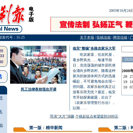
2005年10月2
邮发代号：31-25
关于本报
|
投稿信箱
|
网管信箱
|
临安“整编”各路农家乐大军
吃农家菜，住农民屋，
看乡野风光……每逢节假
日，浩浩荡荡的城市居民便
会涌向乡野农村。随着这种
新兴的旅游休闲方式的迅速
崛起，不可避免地会出现一
些问题。农家乐如何真正让
民工法律夜校现在开课
游客乐而无忧？最近，临安
市开始探索破题，出台了
手
《农家乐管理暂行办法》，
以期……
无
·
导演“大片”演砸
·
个税起征点有望提到1600元
·
35名准女
盼
第一版：精华新闻
第二版：