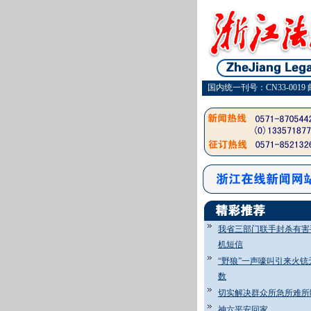
国内统一刊号：CN33-0019 
我省三部门联手封杀有害
机短信
“野狼”一声嚎叫引来火铳
数
切实解决群众所急所难所
神六平安回家