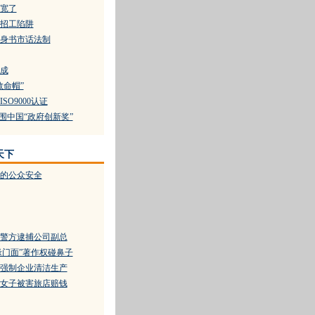
宽了
入招工陷阱
身书市话法制
成
救命帽”
O9000认证
围中国“政府创新奖”
天下
的公众安全
警方逮捕公司副总
缘门面”著作权碰鼻子
强制企业清洁生产
女子被害旅店赔钱