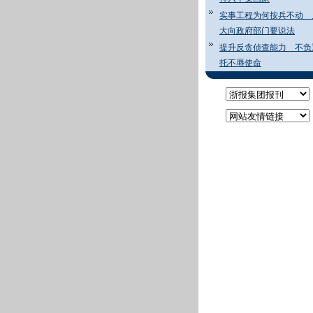
实事工程为何按兵不动 
大向政府部门要说法
提升反贪侦查能力 不负
托不辱使命