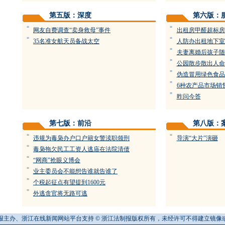
第五版：深度
第六版：
=
=
网友自费调查“卖身救母”事件
出租房甲醛超标房
=
=
35名准女航天员备战太空
人防办出租地下室
=
夫妻离婚后孩子随
=
公园散步散出人命
=
伪造冒用绿色食品
=
6种农产品市场销
=
昨问今答
第七版：前沿
第八版：
=
=
违规为毒枭办户口户籍女警渎职领刑
导演“大片”演砸
=
毒枭拖欠民工工资人逃庙在法院清债
=
“网商”抢眼义博会
=
业主委员会不能想告谁就告谁了
=
个税起征点有望提到1600元
=
外逃贪官将无路可逃
报主办、浙江在线新闻网站平台支持 © 浙江法制报版权所有，未经许可不得建立镜像