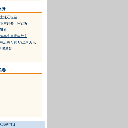
服务
主返还租金
业主讨要一审败诉
谁姓
肇事车竟是自行车
标志将可罚3万至10万元
售将遭禁
案卷
或复制内容