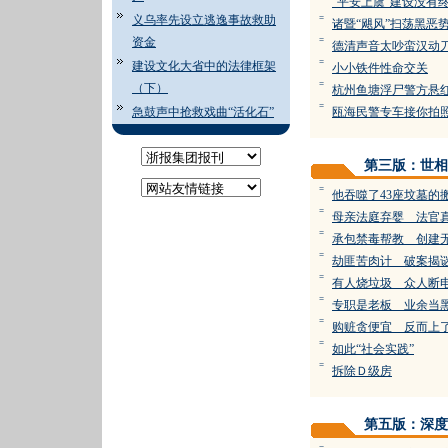
“平安上虞”建设没有
义乌率先设立逃逸事故救助
=
诸暨“飓风”扫荡黑恶
资金
=
德清声音太吵蛮汉动
=
建设文化大省中的法律框架
小小铁件性命交关
=
（下）
杭州鱼塘浮尸警方悬
=
急鼓声中抢救戏曲“活化石”
瓯海民警专车接你拍
第三版：世相
=
他吞噬了43座坟墓的
=
母亲法庭弃婴 法官
=
承包禁毒帮教 创建
=
劫匪苦肉计 破案揭
=
有人烧垃圾 众人断
=
专职是老板 业余当
=
购赃贪便宜 反而上
=
如此“社会实践”
=
拆除Ｄ级房
第五版：深度