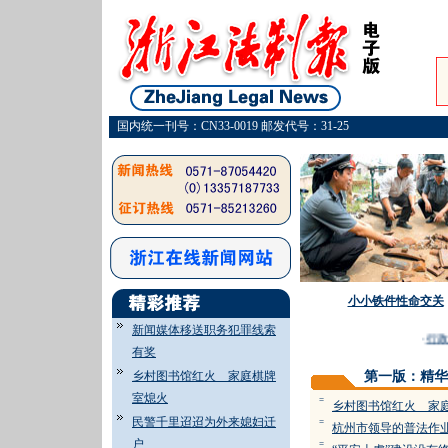
国内统一刊号：CN33-0019 邮发代号：31-25
小小铁件性命交关
新闻媒体移送职务犯罪线索
·
行政
有奖
乡村图书馆红火 家庭棋牌
第一版：精华
室熄火
=
乡村图书馆红火 家
民警千里迢迢为外来媳妇迁
=
杭州市领导的普法作
户
=