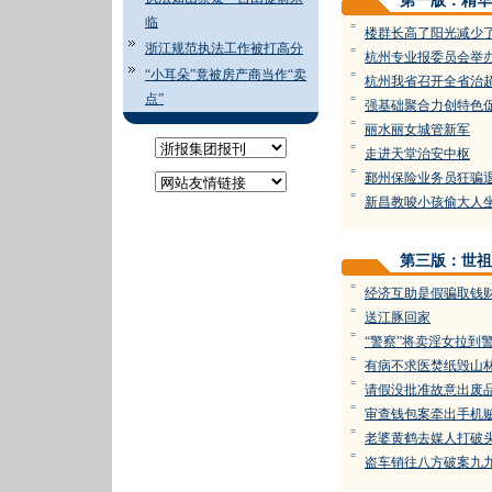
第一版：精华
临
=
楼群长高了阳光减少
浙江规范执法工作被打高分
=
杭州专业报委员会举
“小耳朵”竟被房产商当作“卖
=
杭州我省召开全省治
点”
=
强基础聚合力创特色
=
丽水丽女城管新军
=
走进天堂治安中枢
=
鄞州保险业务员狂骗
=
新昌教唆小孩偷大人
第三版：世祖
=
经济互助是假骗取钱
=
送江豚回家
=
“警察”将卖淫女拉到
=
有病不求医焚纸毁山
=
请假没批准故意出废
=
审查钱包案牵出手机
=
老婆黄鹤去媒人打破
=
盗车销往八方破案九