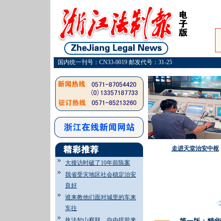
国内统一刊号：CN33-0019 邮发代号：31-25
走进天堂治安中枢
大接访时破了10年前陈案
我省受灾地区社会稳定治安
良好
谁来教他们面对城里的车来
·
“
车往
执法如山察疑 自由提前来