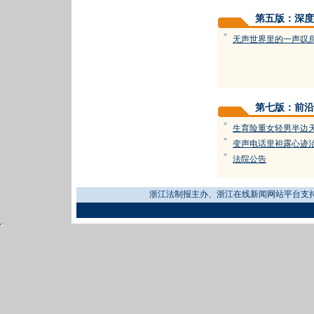
第五版：深度
=
无声世界里的一声叹
第七版：前沿
=
生育险重女轻男半边
=
变声电话里袒露心迹
=
法院公告
浙江法制报主办、浙江在线新闻网站平台支持