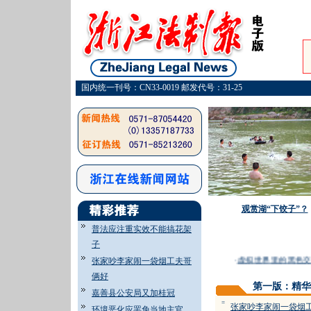
国内统一刊号：CN33-0019 邮发代号：31-25
观赏湖“下饺子”？
普法应注重实效不能搞花架
子
·
虚拟世界里的黑色交
张家吵李家闹一袋烟工夫哥
俩好
第一版：精华
嘉善县公安局又加桂冠
=
张家吵李家闹一袋烟
环境恶化应罢免当地主官