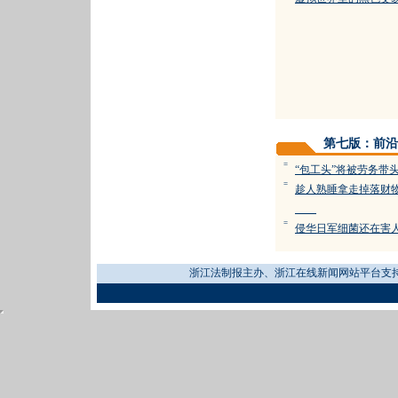
第七版：前沿
=
“包工头”将被劳务带
=
趁人熟睡拿走掉落财
=
侵华日军细菌还在害
浙江法制报主办、浙江在线新闻网站平台支持