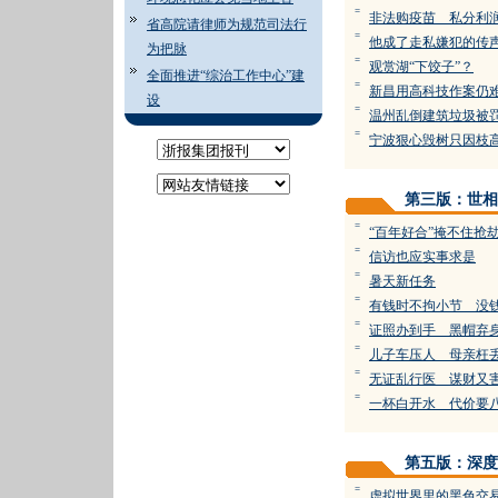
=
非法购疫苗 私分利
省高院请律师为规范司法行
=
他成了走私嫌犯的传
为把脉
=
观赏湖“下饺子”？
全面推进“综治工作中心”建
=
新昌用高科技作案仍
设
=
温州乱倒建筑垃圾被罚
=
宁波狠心毁树只因枝
第三版：世相
=
“百年好合”掩不住抢
=
信访也应实事求是
=
暑天新任务
=
有钱时不拘小节 没
=
证照办到手 黑帽弃
=
儿子车压人 母亲枉
=
无证乱行医 谋财又
=
一杯白开水 代价要
第五版：深度
=
虚拟世界里的黑色交