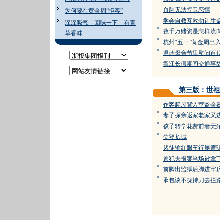
=
血腥无法捍卫恋情
为何要在黄金周“拒客”
=
学会自救互救勿让生
深深吸气 回味一下 有青
=
数千万赌资是怎样流
草香味
=
杭州“五一”黄金周出
=
温岭母亲节里慰问百
=
衢江长假期间交通事故
第三版：世祖
=
作客爬屋背入室盗金
=
妻子探亲返家老家又
=
孩子转学花费前妻无
=
笑登长城
=
赌徒输红眼车行屡遭
=
逃犯去报案当场被拿
=
前脚出监狱后脚进牢
=
承包谈不拢持刀去拦