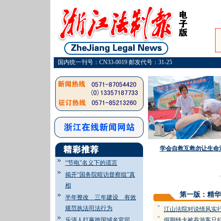
国内统一刊号：CN33-0019 邮发代号：31-25
学会自救互救勿让生命
“节电”名义下的谎言
揭开“国务院暗访督察组”真
·
相
第一版：精华
半年整改 三年建设 有效
=
规范执法司法行为
江山法院对说情风实行
=
乐清人打赢跨国域名官司
假期钱卡被吞游客只