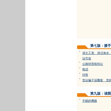
第七版：援手
=
清欠工资、清洁海水、
法可依
=
公路经营权转让
=
电话
=
问答
=
货运骗子设圈套 货
第九版：读图
=
不眠的鹰眼