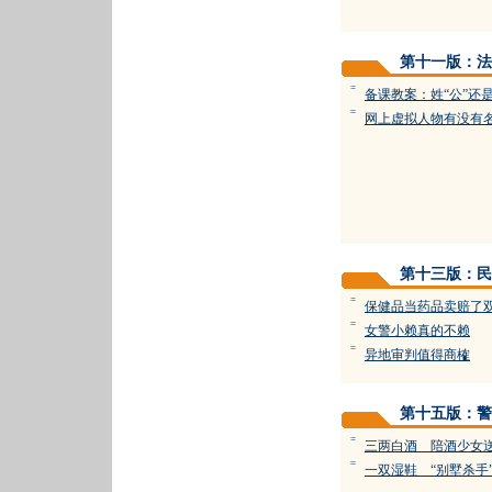
第十一版：法
=
备课教案：姓“公”还是
=
网上虚拟人物有没有
第十三版：民
=
保健品当药品卖赔了
=
女警小赖真的不赖
=
异地审判值得商榷
第十五版：警
=
三两白酒 陪酒少女
=
一双湿鞋 “别墅杀手