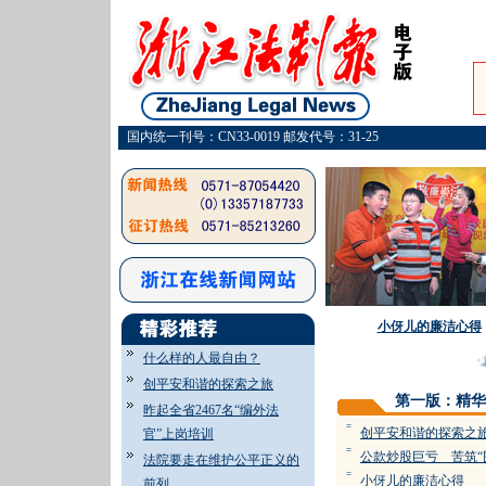
国内统一刊号：CN33-0019 邮发代号：31-25
小伢儿的廉洁心得
什么样的人最自由？
·
1
创平安和谐的探索之旅
第一版：精华
昨起全省2467名“编外法
=
创平安和谐的探索之
官”上岗培训
=
公款炒股巨亏 苦筑“
法院要走在维护公平正义的
=
小伢儿的廉洁心得
前列