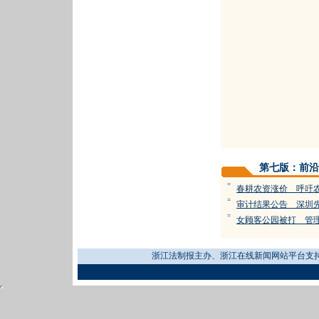
第七版：前沿
=
春耕农资涨价 呼吁
=
审计结果公告 深圳
=
女顾客公园被打 管
浙江法制报主办、浙江在线新闻网站平台支持