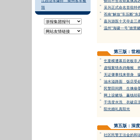
江西货车爆炸 衢州客车被
锲而不舍攻命案擒真
=
毁
吴兴正式命名首批特
=
苍南“解放”车压断“东
=
嘉兴游医十天夺走三
=
温州“海啸一号”掀禁
第三版：世相
=
乞童横遭幕后老板非
=
虚报案情杀鸡儆猴 
=
无证肇事找来替身 
=
油水溢路面 饭店受
=
民警田间蹲 生擒偷
=
网上设赌场 赢钱却
=
干洗变水洗 衣破店
=
阳光婚礼真阳光
第五版：深度
=
社区民警王法金的和