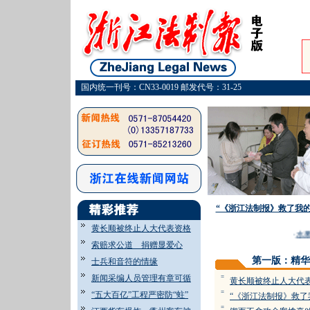
国内统一刊号：CN33-0019 邮发代号：31-25
“《浙江法制报》救了我的
黄长顺被终止人大代表资格
·
水果
索赔求公道 捐赠显爱心
第一版：精华
士兵和音符的情缘
新闻采编人员管理有章可循
=
黄长顺被终止人大代
=
“五大百亿”工程严密防“蛀”
“《浙江法制报》救了
=