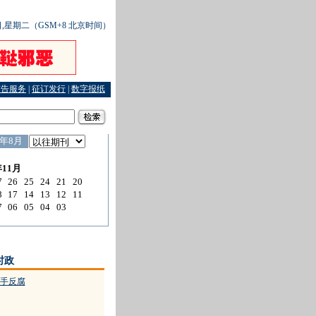
5日,星期二（GSM+8 北京时间）
广告服务
|
征订发行
|
数字报纸
困扰消费市场
·
把车牌当鱼饵 把车主当鱼儿
·
向240!位局长发出敲诈信
·
司法保护：消
时政
手反腐