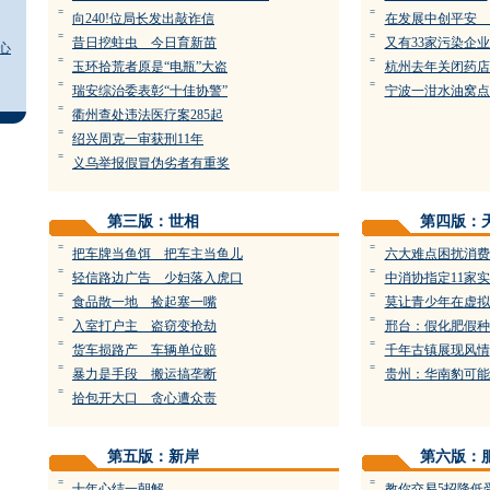
=
=
向240!位局长发出敲诈信
在发展中创平安 
=
=
昔日挖蛀虫 今日育新苗
又有33家污染企
心
=
=
玉环拾荒者原是“电瓶”大盗
杭州去年关闭药店2
=
=
瑞安综治委表彰“十佳协警”
宁波一泔水油窝点
=
衢州查处违法医疗案285起
=
绍兴周克一审获刑11年
=
义乌举报假冒伪劣者有重奖
第三版：世相
第四版：
=
=
把车牌当鱼饵 把车主当鱼儿
六大难点困扰消费
=
=
轻信路边广告 少妇落入虎口
中消协指定11家
=
=
食品散一地 捡起塞一嘴
莫让青少年在虚拟
=
=
入室打户主 盗窃变抢劫
邢台：假化肥假种
=
=
货车损路产 车辆单位赔
千年古镇展现风情
=
=
暴力是手段 搬运搞垄断
贵州：华南豹可能仅
=
拾包开大口 贪心遭众责
第五版：新岸
第六版：
=
=
十年心结一朝解
教你交易5招降低