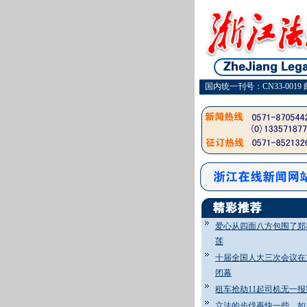
国内统一刊号：CN33-0019 
爱心从四面八方包围了郑
莲
十届全国人大三次会议在
闭幕
租车抢劫11起司机无一报
立法的步伐再快一些，如