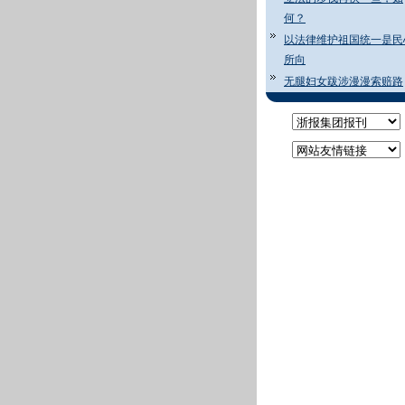
何？
以法律维护祖国统一是民
所向
无腿妇女跋涉漫漫索赔路