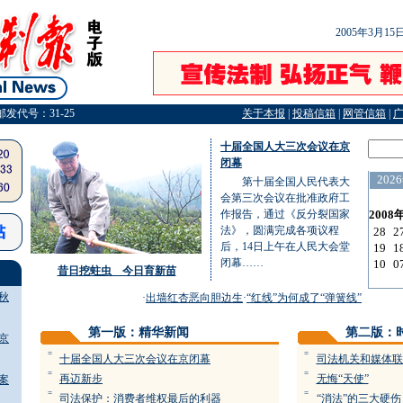
2005年3月1
邮发代号：31-25
关于本报
|
投稿信箱
|
网管信箱
|
十届全国人大三次会议在京
闭幕
第十届全国人民代表大
会第三次会议在批准政府工
作报告，通过《反分裂国家
法》，圆满完成各项议程
后，14日上午在人民大会堂
闭幕……
昔日挖蛀虫 今日育新苗
秋
·
出墙红杏恶向胆边生
·
“红线”为何成了“弹簧线”
·
六大难点
第一版：精华新闻
第二版：
京
=
=
十届全国人大三次会议在京闭幕
司法机关和媒体联
=
=
再迈新步
无悔“天使”
案
=
=
司法保护：消费者维权最后的利器
“消法”的三大硬伤