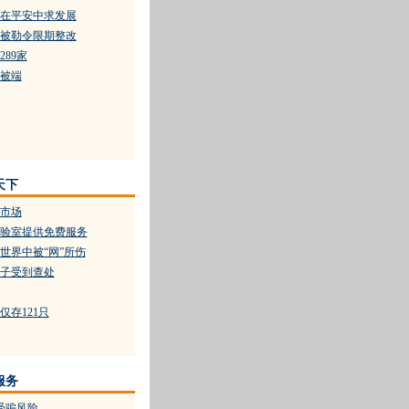
在平安中求发展
业被勒令限期整改
89家
被端
天下
市场
实验室提供免费服务
世界中被“网”所伤
子受到查处
存121只
服务
受骗风险