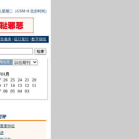
8日,星期二（GSM+8 北京时间）
广告服务
|
征订发行
|
数字报纸
收”
·
中老年妇女：家中最易受侵害
·
七旬老母苦等女儿照顾瘫痪父亲
·
砍刀不能屈
时评
重要特征
进