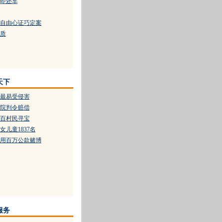
即还车
自由心证巧定案
质
天下
最易受侵害
院判令赔偿
百村民寻宝
儿童1837名
用百万公款赌博
服务