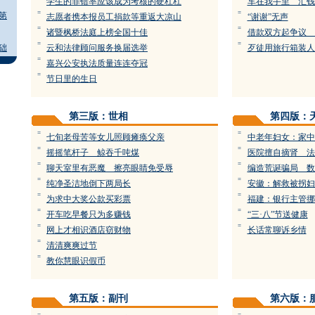
学生的罪错率应该成为考核的硬杠杠
车在我手里 汇钱
=
=
第
志愿者携本报员工捐款等重返大凉山
“谢谢”无声
=
=
诸暨枫桥法庭上榜全国十佳
借款双方起争议 
=
=
础
云和法律顾问服务换届选举
歹徒用旅行箱装人
=
嘉兴公安执法质量连连夺冠
=
节日里的生日
第三版：世相
第四版：
=
=
七旬老母苦等女儿照顾瘫痪父亲
中老年妇女：家中
=
=
摇摇笔杆子 鲸吞千吨煤
医院擅自摘肾 法
=
=
聊天室里有恶魔 擦亮眼睛免受辱
编造荒诞骗局 数
=
=
纯净圣洁地倒下两局长
安徽：解救被拐妇女
=
=
为求中大奖公款买彩票
福建：银行主管挪
=
=
开车吃早餐只为多赚钱
“三·八”节送健康
=
=
网上才相识酒店窃财物
长话常聊诉乡情
=
清清爽爽过节
=
教你慧眼识假币
第五版：副刊
第六版：