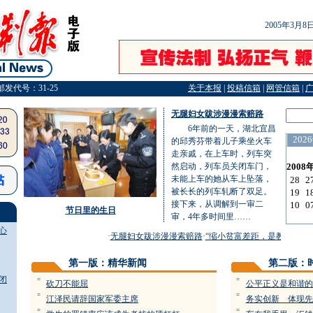
2005年3月
邮发代号：31-25
关于本报
|
投稿信箱
|
网管信箱
|
无腿妇女跋涉漫漫索赔路
6年前的一天，湖北宜昌
的邱秀芬带着儿子乘坐火车
走亲戚，在上车时，列车突
然启动，列车员关闭车门，
未能上车的她从车上坠落，
被长长的列车轧断了双足。
接下来，从调解到一审二
节日里的生日
审，4年多时间里……
心
·
无腿妇女跋涉漫漫索赔路
·
“缩小贫富差距，是教育不是税
第一版：精华新闻
第二版：
闭
=
=
砍刀不能屈
公平正义是和谐的
=
=
江泽民请辞国家军委主席
务实创新 体现先
=
=