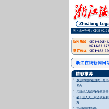
国内统一刊号：CN33-0019 
以法律维护祖国统一是民
所向
无腿妇女跋涉漫漫索赔路
省十届人大三次会议胜利
幕
声传民情不知倦