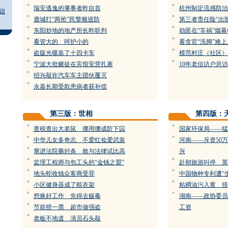
=
=
瑞安逃逸的肇事者昨自首
杭州制定流感防治
础
=
=
鹿城打“两抢”民警频巡防
第三者责任险“出险
=
=
东阳炒地的地产所长昨听判
劫匪在“车祸”烟
=
=
看管大的 呵护小的
看贪官“洗脚”难上
=
=
盗版光碟装了十四卡车
模范村庄（社区）
=
=
宁波大批赌徒在宾馆安营扎寨
10年老信访户息访
=
绍兴敲诈汽车车主团伙覆灭
=
永嘉长期受欺患病者获补偿
第三版：世相
第四版：
=
=
查税查出大老鼠 挪用挪成阶下囚
国家环保局——猛
=
=
中华儿女多奇志 不爱红妆爱武装
河南——斥资50
=
窜进法院撕封条 敢与法律试比高
兴
=
=
监理工程师与包工头的“金钱之盟”
赴朝旅游叫停 英
=
=
地头蛇收钱众客商受罪
中国物种专利遭“
=
=
小区健身器成了晾衣架
粘稠油污入黄 排
=
=
想换好工作 先得去贩毒
湖南——政协委员
=
节前捞一票 超市做强盗
工资
=
老板不地道 演员石头敲