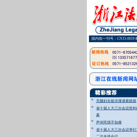
国内统一刊号：CN33-0019 
无腿妇女跋涉漫漫索赔路
省十届人大三次会议胜利
幕
声传民情不知倦
省十届人大三次会议举行
二次全体会议