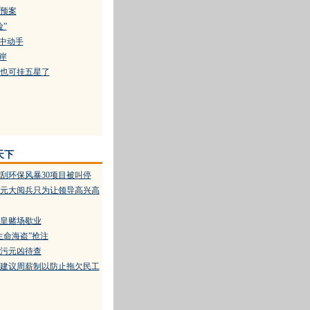
预案
”
幕中动手
岸
也可挂五星了
天下
刮环保风暴30项目被叫停
万元大阅兵只为让领导高兴高
皇赌场歇业
生命海盗”抢注
污元凶待查
建议周薪制以防止拖欠民工