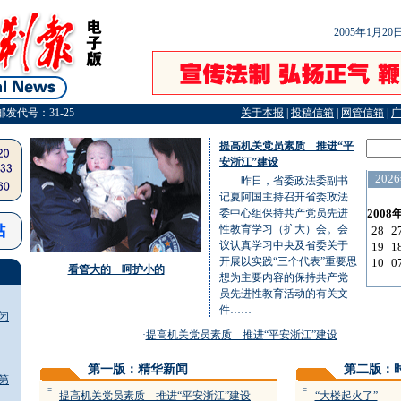
2005年1月2
邮发代号：31-25
关于本报
|
投稿信箱
|
网管信箱
|
提高机关党员素质 推进“平
安浙江”建设
昨日，省委政法委副书
记夏阿国主持召开省委政法
委中心组保持共产党员先进
性教育学习（扩大）会。会
议认真学习中央及省委关于
开展以实践“三个代表”重要思
看管大的 呵护小的
想为主要内容的保持共产党
员先进性教育活动的有关文
件……
闭
·
提高机关党员素质 推进“平安浙江”建设
第一版：精华新闻
第二版：
第
=
=
提高机关党员素质 推进“平安浙江”建设
“大楼起火了”