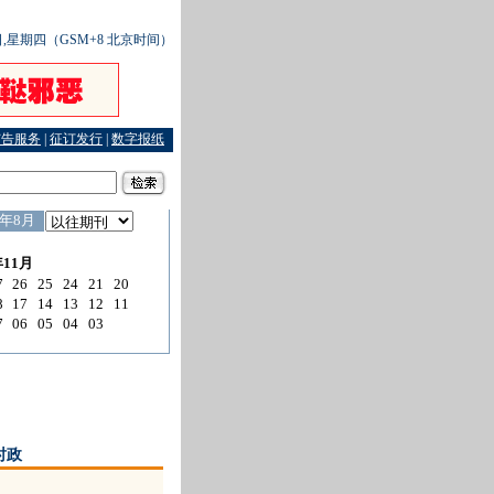
0日,星期四（GSM+8 北京时间）
广告服务
|
征订发行
|
数字报纸
时政