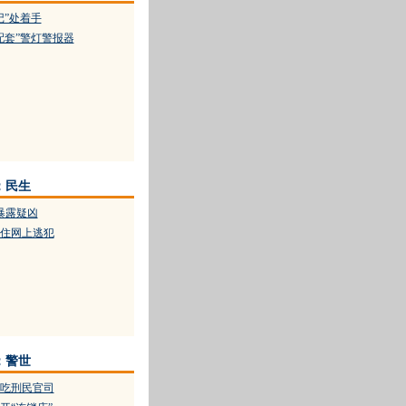
记”处着手
配套”警灯警报器
：民生
暴露疑凶
捉住网上逃犯
：警世
吃刑民官司