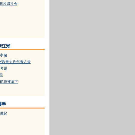
构筑和谐社会
浙江潮
参赌
张数量为近年来之最
考题
司
航班被拿下
援手
做起