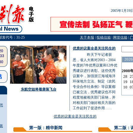
2005年1月1
邮发代号：31-25
关于本报
|
投稿信箱
|
网管信箱
|
优质的议案全是关注民生的
昨天下午记者获
悉，省人大将对2003－2004
年度的7件优秀议案和12件优
秀建议进行表彰。这些优秀
议案中，加强浙江海域海洋
环保地方立法、制定《农民
专业合作社条例》等议案都
东航空姐将着唐装飞台
已被立法，优秀建议也不同
程度地被相关部门采纳，并
对相关部门做好相关方面的
闭
工作起到了促进作用……
·
优质的议案全是关注民生的
第
第一版：精华新闻
第二版：