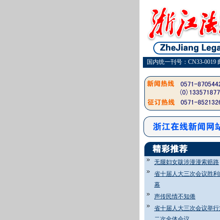
国内统一刊号：CN33-0019 
无腿妇女跋涉漫漫索赔路
省十届人大三次会议胜利
幕
声传民情不知倦
省十届人大三次会议举行
二次全体会议