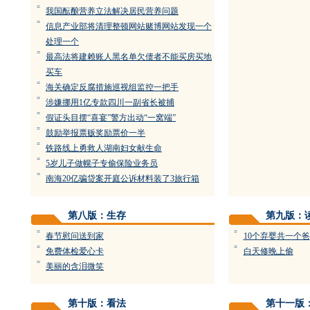
=
我国酝酿营养立法解决居民营养问题
=
信息产业部将清理整顿网站赌博网站发现一个
处理一个
=
最高法将建赖账人黑名单欠债者不能买房买地
买车
=
海关确定反腐措施巡视组监控一把手
=
涉嫌挪用1亿专款四川一副省长被捕
=
假证头目摆“喜宴”警方出动“一窝端”
=
鼓励举报票贩奖励票价一半
=
铁路线上勇救人湖南妇女献生命
=
5岁儿子做幌子专偷保险业务员
=
南海20亿骗贷案开庭公诉材料装了3旅行箱
第八版：生存
第九版：
=
=
春节慰问送到家
10个弃婴共一个爸
=
=
免费体检爱心卡
白天修晚上偷
=
美丽的含泪微笑
第十版：看法
第十一版