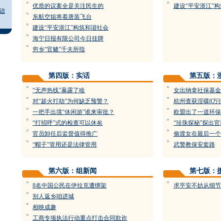
=
=
优质的议案全是关注民生的
建设“平安浙江”
础
=
东航空姐将着唐装飞台
=
建设“平安浙江”构筑和谐社会
=
海宁日报有限公司今日挂牌
=
穷乡“官赌”千夫所指
第四版：实话
第五版：
=
=
“无声热线”暴露了啥
女出纳拿社保基金
=
=
对“趁火打劫”为何缺乏预警？
杭州查获淫碟8万
=
=
一把手出境“休闲游”谁来审批？
欧盟出了一道环保
=
=
“打招呼”式的检查可以休矣
“珍珠探秘”探出官
=
=
官员卸任后监督值得推广
偷渡女在最后一个
=
=
“帽子”管用还是法律管用
武警教保安套路
第六版：组新闻
第七版：
=
=
8名中国公民在伊拉克遭绑架
求平安不妨从细节
=
别人返乡咱进城
=
相映成趣
=
工商专项执法行动重点打击合同欺诈