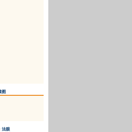
读图
：法眼