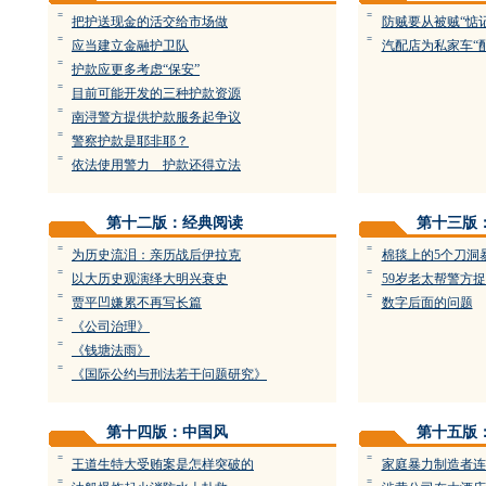
=
=
把护送现金的活交给市场做
防贼要从被贼“惦
=
=
应当建立金融护卫队
汽配店为私家车“
=
护款应更多考虑“保安”
=
目前可能开发的三种护款资源
=
南浔警方提供护款服务起争议
=
警察护款是耶非耶？
=
依法使用警力 护款还得立法
第十二版：经典阅读
第十三版
=
=
为历史流泪：亲历战后伊拉克
棉毯上的5个刀洞
=
=
以大历史观演绎大明兴衰史
59岁老太帮警方
=
=
贾平凹嫌累不再写长篇
数字后面的问题
=
《公司治理》
=
《钱塘法雨》
=
《国际公约与刑法若干问题研究》
第十四版：中国风
第十五版
=
=
王道生特大受贿案是怎样突破的
家庭暴力制造者连
=
=