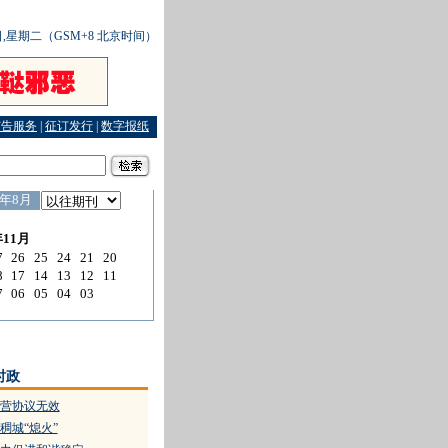
1日,星期二（GSM+8 北京时间）
广告服务
|
征订发行
|
数字报纸
时政
营协议无效
稠城“熄火”