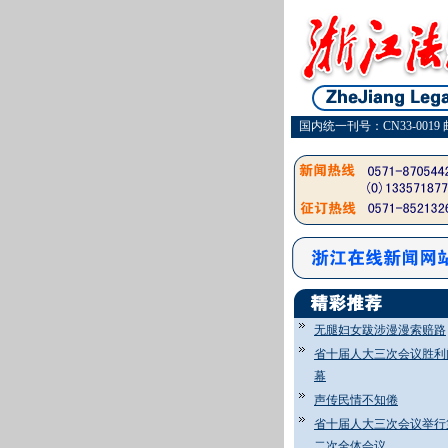
国内统一刊号：CN33-0019 
无腿妇女跋涉漫漫索赔路
省十届人大三次会议胜利
幕
声传民情不知倦
省十届人大三次会议举行
二次全体会议