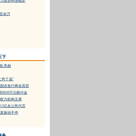
力促进和谐稳定
骗百余万
天下
队亮相
丈穷了庙”
国农发行两名高官
到920万元赔付金
权力机构主席
13亿名公民代言
直振动不停
服务