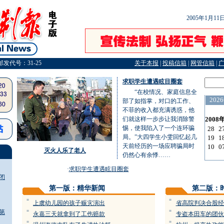
2005年1月1
邮发代号：31-25
关于本报
|
投稿信箱
|
网管信箱
|
求职学生遭遇眩目圈套
“在校情况、家庭信息全
部了如指掌，对口的工作、
不菲的收入都充满诱惑，他
们就这样一步步让我消除警
惕，使我陷入了一个连环骗
局。”大四学生小雯回忆起几
天前经历的一场应聘骗局时
灭火人乐了老人
仍然心有余悸……
·
求职学生遭遇眩目圈套
闭
第一版：精华新闻
第二版：
=
=
上虞幼儿园的孩子赈灾演出
省高院判决合股经
第
=
=
永嘉三天就拿到了工伤赔款
专盗本田车的团伙
=
=