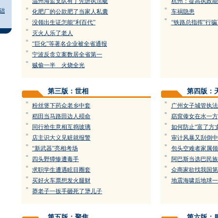
温州海监支队有了先进执法艇
杭州：提高执政能
=
=
础
化肥厂的公款肥了当家人私囊
车祸隐患
=
=
没领出生证怎能“利百代”
“铁路总指挥”行
=
灭火人乐了老人
=
“巨化”等著名企业被全省通报
=
宁波反贪立案数居全省第一
=
贼偷一半 火烧全光
第三版：世相
第四版：
=
=
粉丝煲下药众老乡中套
广州女子城管执法
=
=
稻田当马路田边人殒命
窈窕傣女在水一方
=
=
同行抢生意相互捣玻璃
如何防止“富了方
=
=
店主识大义见赃就报警
审计风暴又刮倒中
=
=
“新武器”亮相考场
包头空难者家属领
=
=
四头野獐惨遭毒手
阿巴斯当选巴民族
=
=
求职学生遭遇眩目圈套
众商家欲找我国第
=
=
买好火车票想发火腿财
地震海啸后地球一
=
莽老子一扳手砸死了犟儿子
第五版：聚焦
第六版：