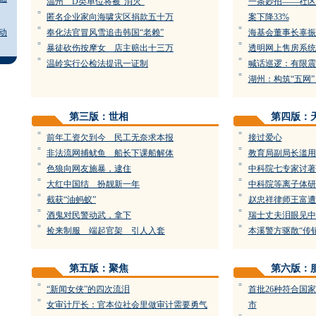
温州 D类单位将被“消灭”
一条妙招——社区
=
匿名企业家向海啸灾区捐款五十万
案下降33%
=
=
动
奉化法官冒风雪追击韩国“老赖”
海基会董事长辜振
=
=
暴徒砍伤按摩女 店主赔出十三万
透明网上售房系统
=
=
温岭实行公检法提讯一证制
喊话巡逻：有限震
=
湖州：构筑“五网”
第三版：世相
第四版：
=
=
前年工资欠到今 民工无奈求本报
接过爱心
=
=
非法流网捕鱿鱼 船长下课船解体
教育局副局长滥用
=
=
色狼向网友施暴，逮住
中科院七专家讨著
=
=
大红中国结 扮靓新一年
中科院等离子体研
=
=
截获“油蚂蚁”
赵忠祥律师王富遭
=
=
酒鬼对民警动武，拿下
瑞士丈夫泪眼见中
=
=
捡来制服 端起官架 引人入套
本溪警方驱散“传
第五版：聚焦
第六版：
=
=
“新闻女侠”的四次流泪
首批26种符合国
=
女审计厅长：官本位社会里做审计需要勇气
市