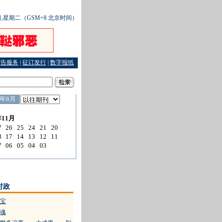
4日,星期二（GSM+8 北京时间）
广告服务
|
征订发行
|
数字报纸
时政
宝宝
魂