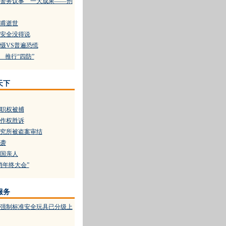
警务议事 一大成果——刑
甫逝世
安全没得说
慑VS普遍恐慌
 推行“四防”
天下
职权被捕
作权胜诉
究所被盗案审结
袭
国亲人
销年终大会”
服务
家强制标准安全玩具已分级上