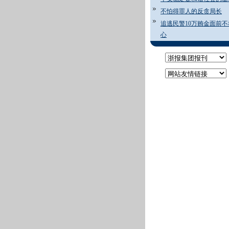
不怕得罪人的反贪局长
追逃民警10万贿金面前不
心