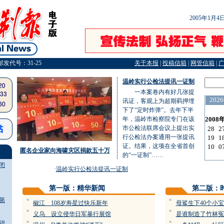
2005年1月
邮发代号：31-25
关于本报
|
投稿信箱
|
网管信箱
|
温岭实行公检法提讯一证制
一本案卷内有好几张提
讯证，客观上为超期羁押埋
下了“定时炸弹”。去年下半
年，温岭市检察院专门在该
市公检法联席会议上提出实
行公检法办案通用一张提讯
证。结果，这项在全省首创
匿名企业家向海啸灾区捐款五十万
的“一证制”……
闭
·
温岭实行公检法提讯一证制
第一版：精华新闻
第二版：
第
=
=
椒江 108岁寿星过快乐新年
母鲨生下40个小
=
=
义乌 设立侵华日军暴行展馆
是谁制造了竹林冤
础
=
=