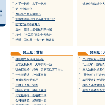
=
左手一把枪 右手一把枪
进单位和先进个人
=
第15封感谢信
底
=
两吨多白糖包藏黑心
团
=
浙报集团再次投资高新技术产业
=
防“艾”宣传不留死角
=
温岭 假烟大老板被刑事拘留
=
杭州 “关工委”表彰全省先进
=
慈溪 国税局“一窗一台”增效能
第三版：世相
第四版：
=
=
绑匪在老板娘身边卧底
广州首次对无国籍
=
=
法官见钱眼开 天平倒向一边
“土出海”：违法
=
=
骗来巨款输个精光 害家害己害了老乡
重大法律纠纷案件
=
=
一句普通话 小偷露马脚
“量刑难”：打击
=
=
赌博机隐身游戏厅
驳回受害妇女诉讼
=
=
忍耐久了终于复仇
维和人员突袭据点
=
=
持枪证过期 藏枪人获刑
变性人参赛为圆女
=
无证贩香烟 面临进牢狱
=
公司销售款 经理腰中装
=