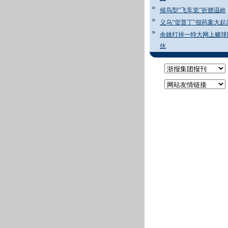
候鸟型“飞车党”折翅温岭
义乌“贺普丁”假药案大起
余姚打掉一特大网上赌球
伙