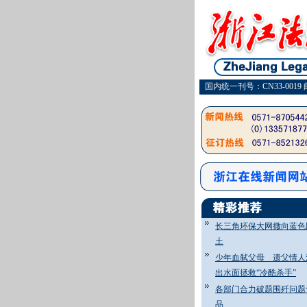
国内统一刊号：CN33-0019 
长三角环保大网撒向蓝色
土
少年血弑父母 遗父情人
出水面拯救“冷酷杀手”
各部门合力破题围歼问题
品