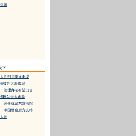
公示
天下
人判刑并驱逐出境
填海被判大海捞泥
 管理办法有望出台
色情网站最大难题
 民众抗议东京法院
 中国警察后方支持
人梦