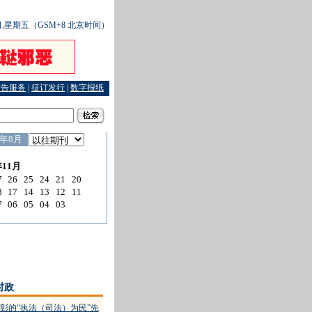
7日,星期五（GSM+8 北京时间）
广告服务
|
征订发行
|
数字报纸
最高法院拟设全国性“执行黑名单”
·
好警察身中37刀仍浴血追凶
·
广州首次对无国籍人判
时政
彰的“执法（司法）为民”先