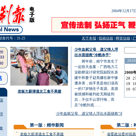
2004年12月1
邮发代号：31-25
关于本报
|
投稿信箱
|
网管信箱
|
少年血弑父母 遗父情人浮
出水面拯救“冷酷杀手”
两年前，南宁市发生了
一起惊天血案：广西电力工
业勘察设计研究院副院长袁
建中和妻子赵美娜在家中惨
遭杀害，凶手竟是他们读高
一的17岁独生子袁源。袁源
老板欠薪潜逃女工食不果腹
被抓捕和被判处无期徒刑
后，不仅不认罪忏悔，而
国
且“冷酷到底……
·
少年血弑父母 遗父情人浮出水面拯救“冷酷杀手”
·
浮
第一版：精华新闻
第二版：
食
=
=
老板欠薪潜逃女工食不果腹
省委政法委对拟表