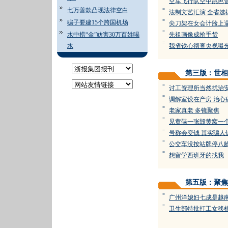
空军飞行队空中跳芭
七万善款凸现法律空白
=
法制文艺汇演 全省选
=
骗子要建15个跨国机场
尖刀架在女会计脸上
=
水中捞“金”妨害30万百姓喝
先祖画像成抢手货
=
水
我省铁心彻查央视曝
第三版：世相
=
讨工资理所当然扰治
=
调解室设在产房 治心
=
老家真老 多镜聚焦
=
见黄碟一张毁黄窝一
=
号称会变钱 其实骗人
=
公交车没按站牌停八
=
想留学西班牙的找我
第五版：聚焦
=
广州洋媳妇七成是越南
=
卫生部特批打工女移