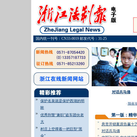
国内统一刊号：CN33-0019 邮发代号：31-25
对话兵马俑
保护名泉就是保护西湖的明
·
我省铁
眸
优秀刑警“兼职”盗车团伙老
第一版：精华
大
=
悬赏开锁案原告赢十
村庄上空撑着一把巨型“黑
=
对话兵马俑
伞”
=