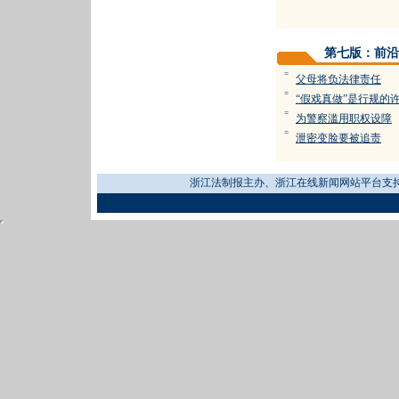
第七版：前沿
=
父母将负法律责任
=
“假戏真做”是行规的
=
为警察滥用职权设障
=
泄密变脸要被追责
浙江法制报主办、浙江在线新闻网站平台支持