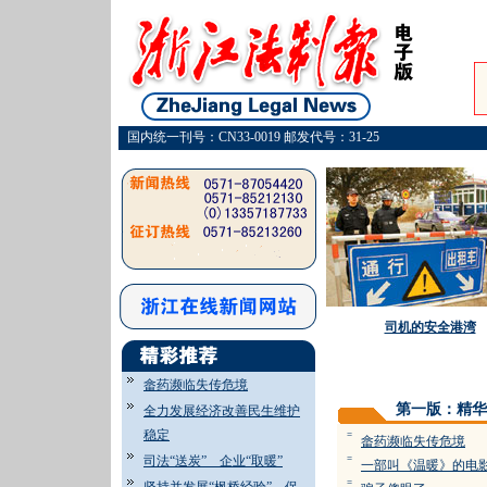
国内统一刊号：CN33-0019 邮发代号：31-25
司机的安全港湾
畲药濒临失传危境
第一版：精华
全力发展经济改善民生维护
稳定
=
畲药濒临失传危境
司法“送炭” 企业“取暖”
=
一部叫《温暖》的电
=