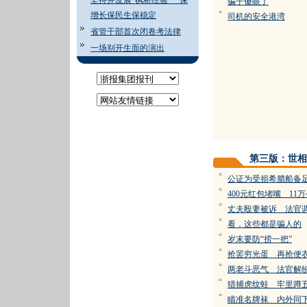
坚持并发展“枫桥经验” 保
骗子傻眼了
=
增长保民生保稳定
司机的安全港湾
省管干部首次闭卷考法律
一场别开生面的演出
第三版：世相
=
公证为受损希腊船备
=
400元红包堵嘴 11
=
丈夫殴妻被诉 法官
=
看，这些都是骗人的
=
岁末要防“捞一把”
=
抢罢穷光蛋 再抢便
=
两老斗恶气 法官解
=
猎捕虎纹蛙 牢里蹲
=
瞄准名牌袜 内外同