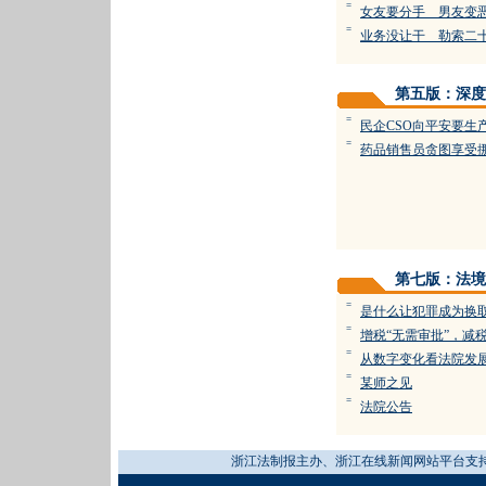
=
女友要分手 男友变
=
业务没让干 勒索二
第五版：深度
=
民企CSO向平安要生
=
药品销售员贪图享受挪
第七版：法境
=
是什么让犯罪成为换
=
增税“无需审批”，减
=
从数字变化看法院发
=
某师之见
=
法院公告
浙江法制报主办、浙江在线新闻网站平台支持